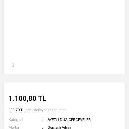
1.100,80 TL
133,70 TL
den başlayan taksitlerle!!
Kategori
AYETLİ DUA ÇERÇEVELER
Marka
Osmanlı Vitrini