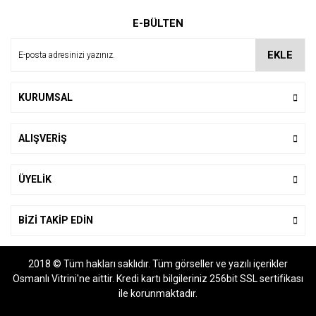
Ürün resmi kalitesiz, bozuk veya görüntülenemiyor.
E-BÜLTEN
Ürün açıklamasında eksik bilgiler bulunuyor.
Ürün bilgilerinde hatalar bulunuyor.
EKLE
Ürün fiyatı diğer sitelerden daha pahalı.
Bu ürüne benzer farklı alternatifler olmalı.
KURUMSAL
ALIŞVERİŞ
Gönder
ÜYELİK
BİZİ TAKİP EDİN
2018 © Tüm hakları saklıdır. Tüm görseller ve yazılı içerikler
Osmanlı Vitrini'ne aittir. Kredi kartı bilgileriniz 256bit SSL sertifikası
ile korunmaktadır.