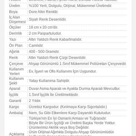
Üretim
: %100 Yerli, Dolgulu, Orijinal, Mükemmel Üretimdir.
Boya
: Dore Altın Renktir.
İç Alan
: Siyah Renk Desenlidir.
Döşemesi
Ölçüler
: 18 cm x 20 cm'dir.
Derinlik
: 2 cm Paspartuludur.
Yazı
: Altın Yaldızlı Renk Kabartmalıdır.
Ön Plan
: Camlıdır.
Ağırlık
: 400 - 500 Gramdır.
Renk
: Altın Yaldızlı Renk Çizgi Desenlidir.
Çerçeve
: Ahşap Görünümlü 1.Sınıf Mükemmel Poliüretan Çerçevedir.
Kullanım
: Ev, İşyeri ve Ofis Kullanımı İçin Uygundur.
Yerleri
Kullanım
: Yatay Kullanıma Sahiptir.
Şekli
Aparat
: Duvar Asma Aparatı ve Ayakta Durma Aparatı Mevcuttur.
İşçilik
: 1.Sınıf İşçilik İle Üretilmektedir.
Garanti
:
2 Yıldır.
Kargo
: Ücretsiz Kargodur. (Kırılmaya Karşı Sigortalıdır.)
Ambalaj
: Nem, Su Gibi Etkenlere Karşı Dayanıklı Kutuludur.
: Türkiye'nin En İyi Osmanlı Arması ve Tuğrasıdır.
: Böyle Bir Ürün İşçiliği ve Üretimi Başka Yerde Yoktur.
: Ürünlerimiz Akrilik veya Boş Değildir.
: Ürün Orijinal Ağırlıkta Dolgulu Ahşap Görünümlüdür.
Açıklama