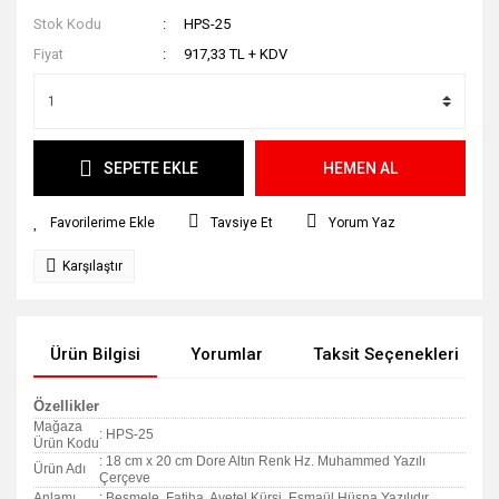
Stok Kodu
HPS-25
Fiyat
917,33 TL + KDV
SEPETE EKLE
HEMEN AL
Tavsiye Et
Yorum Yaz
Karşılaştır
Ürün Bilgisi
Yorumlar
Taksit Seçenekleri
Özellikler
Mağaza
: HPS-25
Ürün Kodu
: 18 cm x 20 cm Dore Altın Renk Hz. Muhammed Yazılı
Ürün Adı
Çerçeve
Anlamı
: Besmele, Fatiha, Ayetel Kürsi, Esmaül Hüsna Yazılıdır.