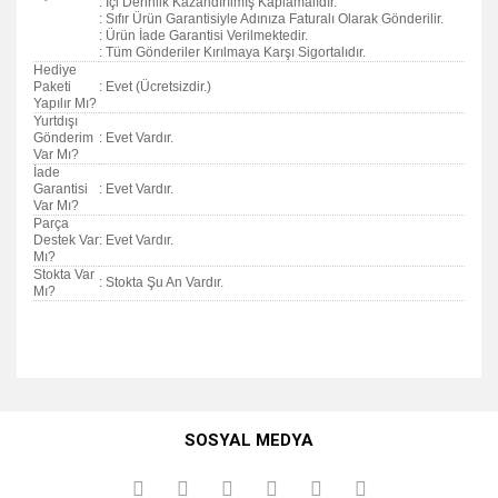
: İçi Derinlik Kazandırılmış Kaplamalıdır.
: Sıfır Ürün Garantisiyle Adınıza Faturalı Olarak Gönderilir.
: Ürün İade Garantisi Verilmektedir.
: Tüm Gönderiler Kırılmaya Karşı Sigortalıdır.
Hediye
Paketi
: Evet (Ücretsizdir.)
Yapılır Mı?
Yurtdışı
Gönderim
: Evet Vardır.
Var Mı?
İade
Garantisi
: Evet Vardır.
Var Mı?
Parça
Destek Var
: Evet Vardır.
Mı?
Stokta Var
: Stokta Şu An Vardır.
Mı?
Bu ürünün fiyat bilgisi, resim, ürün açıklamalarında ve diğer
konularda yetersiz gördüğünüz noktaları öneri formunu
Bu ürüne ilk yorumu siz yapın!
kullanarak tarafımıza iletebilirsiniz.
SOSYAL MEDYA
Görüş ve önerileriniz için teşekkür ederiz.
Yorum Yaz