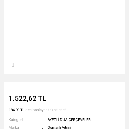
1.522,62 TL
184,93 TL
den başlayan taksitlerle!!
Kategori
AYETLİ DUA ÇERÇEVELER
Marka
Osmanlı Vitrini