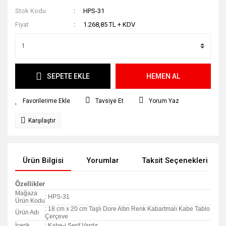
Stok Kodu
HPS-31
Fiyat
1.268,85 TL + KDV
SEPETE EKLE
HEMEN AL
Tavsiye Et
Yorum Yaz
Karşılaştır
Ürün Bilgisi
Yorumlar
Taksit Seçenekleri
Özellikler
Mağaza
: HPS-31
Ürün Kodu
: 18 cm x 20 cm Taşlı Dore Altın Renk Kabartmalı Kabe Tablo
Ürün Adı
Çerçeve
İçerik
: Kabe-i Şerif Vardır.