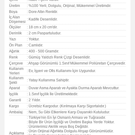
Üretim
: %100 Yerli, Dolgulu, Orijinal, Mükemmel Üretimdir.
Boya
: Dore Altın Renktir.
İç Alan
: Kadife Desenlidir.
Döşemesi
Ölçüler
: 18 cm x 20 cm'dir.
Derinlik
: 2 cm Paspartuludur.
Yazı
: Yoktur.
Ön Plan
: Camlıdır.
Ağırlık
: 400 - 500 Gramdır.
Renk
: Gümüş Yaldızlı Renk Çizgi Desenlidir.
Çerçeve
: Ahşap Görünümlü 1.Sınıf Mükemmel Poliüretan Çerçevedir.
Kullanım
: Ev, İşyeri ve Ofis Kullanımı İçin Uygundur.
Yerleri
Kullanım
: Yatay Kullanıma Sahiptir.
Şekli
Aparat
: Duvar Asma Aparatı ve Ayakta Durma Aparatı Mevcuttur.
İşçilik
: 1.Sınıf İşçilik İle Üretilmektedir.
Garanti
:
2 Yıldır.
Kargo
: Ücretsiz Kargodur. (Kırılmaya Karşı Sigortalıdır.)
Ambalaj
: Nem, Su Gibi Etkenlere Karşı Dayanıklı Kutuludur.
: Türkiye'nin En İyi Osmanlı Arması ve Tuğrasıdır.
: Böyle Bir Ürün İşçiliği ve Üretimi Başka Yerde Yoktur.
: Ürünlerimiz Akrilik veya Boş Değildir.
: Ürün Orijinal Ağırlıkta Dolgulu Ahşap Görünümlüdür.
Açıklama