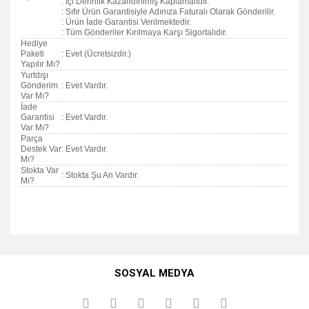
: İçi Derinlik Kazandırılmış Kaplamalıdır.
: Sıfır Ürün Garantisiyle Adınıza Faturalı Olarak Gönderilir.
: Ürün İade Garantisi Verilmektedir.
: Tüm Gönderiler Kırılmaya Karşı Sigortalıdır.
Hediye
Paketi
: Evet (Ücretsizdir.)
Yapılır Mı?
Yurtdışı
Gönderim
: Evet Vardır.
Var Mı?
İade
Garantisi
: Evet Vardır.
Var Mı?
Parça
Destek Var
: Evet Vardır.
Mı?
Stokta Var
: Stokta Şu An Vardır.
Mı?
Bu ürünün fiyat bilgisi, resim, ürün açıklamalarında ve diğer
konularda yetersiz gördüğünüz noktaları öneri formunu
Bu ürüne ilk yorumu siz yapın!
kullanarak tarafımıza iletebilirsiniz.
SOSYAL MEDYA
Görüş ve önerileriniz için teşekkür ederiz.
Yorum Yaz