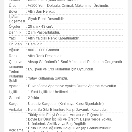
Üretim
: %100 Yerli, Dolgulu, Orijinal, Mükemmel Üretimdir.
Boya
: Altın Sarı Renktir.
İç Alan
: Siyah Renk Desenlidir.
Döşemesi
Ölçüler
: 28 cm x 43 cm'dir.
Derinlik
: 2 cm Paspartuludur.
Yazı
: Altın Yaldızlı Renk Kabartmalıdır.
Ön Plan
: Camlıdır.
Ağırlık
: 800 - 1000 Gramdır.
Renk
: Altın Renk Desenlidir.
Çerçeve
: Ahşap Görünümlü 1.Sınıf Mükemmel Poliüretan Çerçevedir.
Kullanım
: Ev, İşyeri ve Ofis Kullanımı İçin Uygundur.
Yerleri
Kullanım
: Yatay Kullanıma Sahiptir.
Şekli
Aparat
: Duvar Asma Aparatı ve Ayakta Durma Aparatı Mevcuttur.
İşçilik
: 1.Sınıf İşçilik İle Üretilmektedir.
Garanti
:
2 Yıldır.
Kargo
: Ücretsiz Kargodur. (Kırılmaya Karşı Sigortalıdır.)
Ambalaj
: Nem, Su Gibi Etkenlere Karşı Dayanıklı Kutuludur.
: Türkiye'nin En İyi Osmanlı Arması ve Tuğrasıdır.
: Böyle Bir Ürün İşçiliği ve Üretimi Başka Yerde Yoktur.
: Ürünlerimiz Akrilik veya Boş Değildir.
: Ürün Orijinal Ağırlıkta Dolgulu Ahşap Görünümlüdür.
Açıklama