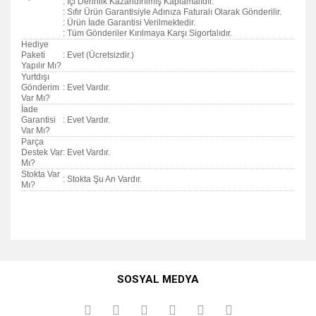
: İçi Derinlik Kazandırılmış Kaplamalıdır.
: Sıfır Ürün Garantisiyle Adınıza Faturalı Olarak Gönderilir.
: Ürün İade Garantisi Verilmektedir.
: Tüm Gönderiler Kırılmaya Karşı Sigortalıdır.
Hediye
Paketi
: Evet (Ücretsizdir.)
Yapılır Mı?
Yurtdışı
Gönderim
: Evet Vardır.
Var Mı?
İade
Garantisi
: Evet Vardır.
Var Mı?
Parça
Destek Var
: Evet Vardır.
Mı?
Stokta Var
: Stokta Şu An Vardır.
Mı?
Bu ürünün fiyat bilgisi, resim, ürün açıklamalarında ve diğer
konularda yetersiz gördüğünüz noktaları öneri formunu
Bu ürüne ilk yorumu siz yapın!
kullanarak tarafımıza iletebilirsiniz.
SOSYAL MEDYA
Görüş ve önerileriniz için teşekkür ederiz.
Yorum Yaz