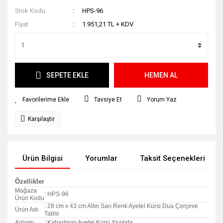
Stok Kodu
HPS-96
Fiyat
1.951,21 TL + KDV
SEPETE EKLE
HEMEN AL
Tavsiye Et
Yorum Yaz
Karşılaştır
Ürün Bilgisi
Yorumlar
Taksit Seçenekleri
Özellikler
Mağaza
: HPS-96
Ürün Kodu
: 28 cm x 43 cm Altın Sarı Renk Ayetel Kürsi Dua Çerçeve
Ürün Adı
Tablo
Anlamı
: Kabartmalı Ayetel Kürsi Yazılıdır.