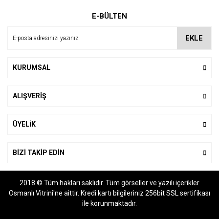
Ürün resmi kalitesiz, bozuk veya görüntülenemiyor.
E-BÜLTEN
Ürün açıklamasında eksik bilgiler bulunuyor.
Ürün bilgilerinde hatalar bulunuyor.
EKLE
Ürün fiyatı diğer sitelerden daha pahalı.
Bu ürüne benzer farklı alternatifler olmalı.
KURUMSAL
ALIŞVERİŞ
Gönder
ÜYELİK
BİZİ TAKİP EDİN
2018 © Tüm hakları saklıdır. Tüm görseller ve yazılı içerikler
Osmanlı Vitrini'ne aittir. Kredi kartı bilgileriniz 256bit SSL sertifikası
ile korunmaktadır.