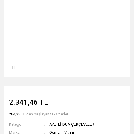
2.341,46 TL
284,38 TL
den başlayan taksitlerle!!
Kategori
AYETLİ DUA ÇERÇEVELER
Marka
Osmanlı Vitrini