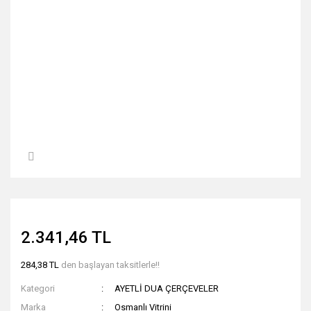
2.341,46 TL
284,38 TL
den başlayan taksitlerle!!
Kategori
AYETLİ DUA ÇERÇEVELER
Marka
Osmanlı Vitrini