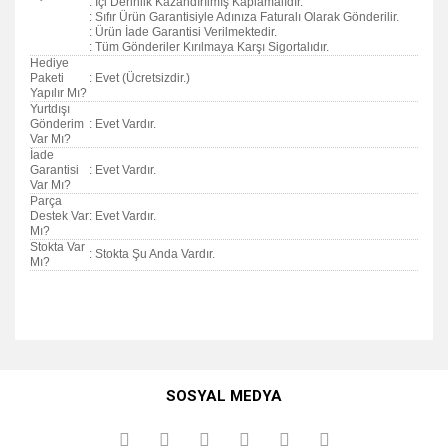
: İçi Derinlik Kazandırılmış Kaplamalıdır.
: Sıfır Ürün Garantisiyle Adınıza Faturalı Olarak Gönderilir.
: Ürün İade Garantisi Verilmektedir.
: Tüm Gönderiler Kırılmaya Karşı Sigortalıdır.
Hediye
Paketi
: Evet (Ücretsizdir.)
Yapılır Mı?
Yurtdışı
Gönderim
: Evet Vardır.
Var Mı?
İade
Garantisi
: Evet Vardır.
Var Mı?
Parça
Destek Var
: Evet Vardır.
Mı?
Stokta Var
: Stokta Şu Anda Vardır.
Mı?
Bu ürünün fiyat bilgisi, resim, ürün açıklamalarında ve diğer
konularda yetersiz gördüğünüz noktaları öneri formunu
Bu ürüne ilk yorumu siz yapın!
kullanarak tarafımıza iletebilirsiniz.
SOSYAL MEDYA
Görüş ve önerileriniz için teşekkür ederiz.
Yorum Yaz