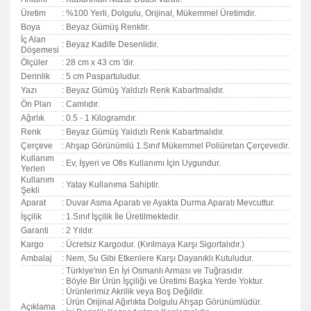
Üretim
: %100 Yerli, Dolgulu, Orijinal, Mükemmel Üretimdir.
Boya
: Beyaz Gümüş Renktir.
İç Alan
: Beyaz Kadife Desenlidir.
Döşemesi
Ölçüler
: 28 cm x 43 cm 'dir.
Derinlik
: 5 cm Paspartuludur.
Yazı
: Beyaz Gümüş Yaldızlı Renk Kabartmalıdır.
Ön Plan
: Camlıdır.
Ağırlık
: 0.5 - 1 Kilogramdır.
Renk
: Beyaz Gümüş Yaldızlı Renk Kabartmalıdır.
Çerçeve
: Ahşap Görünümlü 1.Sınıf Mükemmel Poliüretan Çerçevedir.
Kullanım
: Ev, İşyeri ve Ofis Kullanımı İçin Uygundur.
Yerleri
Kullanım
: Yatay Kullanıma Sahiptir.
Şekli
Aparat
: Duvar Asma Aparatı ve Ayakta Durma Aparatı Mevcuttur.
İşçilik
: 1.Sınıf İşçilik İle Üretilmektedir.
Garanti
:
2 Yıldır.
Kargo
: Ücretsiz Kargodur. (Kırılmaya Karşı Sigortalıdır.)
Ambalaj
: Nem, Su Gibi Etkenlere Karşı Dayanıklı Kutuludur.
: Türkiye'nin En İyi Osmanlı Arması ve Tuğrasıdır.
: Böyle Bir Ürün İşçiliği ve Üretimi Başka Yerde Yoktur.
: Ürünlerimiz Akrilik veya Boş Değildir.
: Ürün Orijinal Ağırlıkta Dolgulu Ahşap Görünümlüdür.
Açıklama