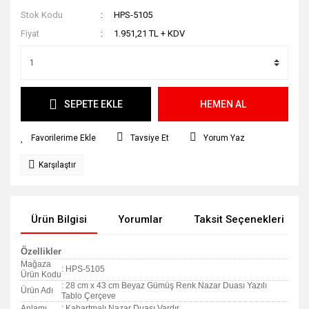
Stok Kodu
HPS-5105
Fiyat
1.951,21 TL + KDV
SEPETE EKLE
HEMEN AL
Tavsiye Et
Yorum Yaz
Karşılaştır
Ürün Bilgisi
Yorumlar
Taksit Seçenekleri
Özellikler
Mağaza
: HPS-5105
Ürün Kodu
: 28 cm x 43 cm Beyaz Gümüş Renk Nazar Duası Yazılı
Ürün Adı
Tablo Çerçeve
Anlamı
: Kabartmalı Nazar Duası Vardır.