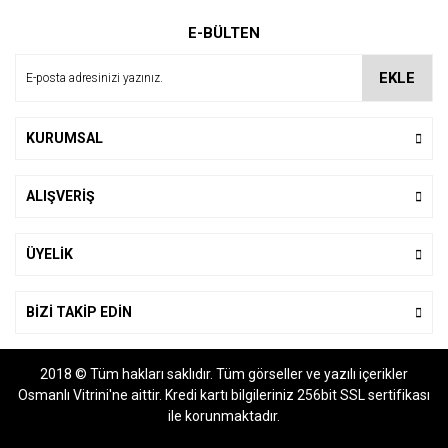
Ürün resmi kalitesiz, bozuk veya görüntülenemiyor.
E-BÜLTEN
Ürün açıklamasında eksik bilgiler bulunuyor.
Ürün bilgilerinde hatalar bulunuyor.
EKLE
Ürün fiyatı diğer sitelerden daha pahalı.
Bu ürüne benzer farklı alternatifler olmalı.
KURUMSAL
ALIŞVERİŞ
Gönder
ÜYELİK
BİZİ TAKİP EDİN
2018 © Tüm hakları saklıdır. Tüm görseller ve yazılı içerikler
Osmanlı Vitrini'ne aittir. Kredi kartı bilgileriniz 256bit SSL sertifikası
ile korunmaktadır.