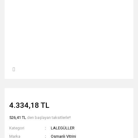
4.334,18 TL
526,41 TL
den başlayan taksitlerle!!
Kategori
LALEGÜLLER
Marka
Osmanlı Vitrini