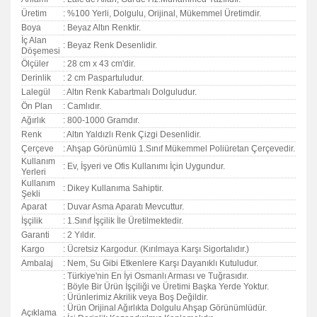
Üretim
: %100 Yerli, Dolgulu, Orijinal, Mükemmel Üretimdir.
Boya
: Beyaz Altın Renktir.
İç Alan
: Beyaz Renk Desenlidir.
Döşemesi
Ölçüler
: 28 cm x 43 cm'dir.
Derinlik
: 2 cm Paspartuludur.
Lalegül
: Altın Renk Kabartmalı Dolguludur.
Ön Plan
: Camlıdır.
Ağırlık
: 800-1000 Gramdır.
Renk
: Altın Yaldızlı Renk Çizgi Desenlidir.
Çerçeve
: Ahşap Görünümlü 1.Sınıf Mükemmel Poliüretan Çerçevedir.
Kullanım
: Ev, İşyeri ve Ofis Kullanımı İçin Uygundur.
Yerleri
Kullanım
: Dikey Kullanıma Sahiptir.
Şekli
Aparat
: Duvar Asma Aparatı Mevcuttur.
İşçilik
: 1.Sınıf İşçilik İle Üretilmektedir.
Garanti
:
2 Yıldır.
Kargo
: Ücretsiz Kargodur. (Kırılmaya Karşı Sigortalıdır.)
Ambalaj
: Nem, Su Gibi Etkenlere Karşı Dayanıklı Kutuludur.
: Türkiye'nin En İyi Osmanlı Arması ve Tuğrasıdır.
: Böyle Bir Ürün İşçiliği ve Üretimi Başka Yerde Yoktur.
: Ürünlerimiz Akrilik veya Boş Değildir.
: Ürün Orijinal Ağırlıkta Dolgulu Ahşap Görünümlüdür.
Açıklama