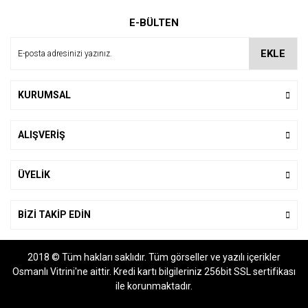
Ürün resmi kalitesiz, bozuk veya görüntülenemiyor.
E-BÜLTEN
Ürün açıklamasında eksik bilgiler bulunuyor.
Ürün bilgilerinde hatalar bulunuyor.
EKLE
Ürün fiyatı diğer sitelerden daha pahalı.
Bu ürüne benzer farklı alternatifler olmalı.
KURUMSAL
ALIŞVERİŞ
Gönder
ÜYELİK
BİZİ TAKİP EDİN
2018 © Tüm hakları saklıdır. Tüm görseller ve yazılı içerikler
Osmanlı Vitrini'ne aittir. Kredi kartı bilgileriniz 256bit SSL sertifikası
ile korunmaktadır.