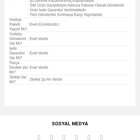
: İçi Derinlik Kazandırılmış Kaplamalıdır.
: Sıfır Ürün Garantisiyle Adınıza Faturalı Olarak Gönderilir.
: Ürün İade Garantisi Verilmektedir.
: Tüm Gönderiler Kırılmaya Karşı Sigortalıdır.
Hediye
Paketi
: Evet (Ücretsizdir.)
Yapılır Mı?
Yurtdışı
Gönderim
: Evet Vardır.
Var Mı?
İade
Garantisi
: Evet Vardır.
Var Mı?
Parça
Destek Var
: Evet Vardır.
Mı?
Stokta Var
: Stokta Şu An Vardır.
Mı?
Bu ürünün fiyat bilgisi, resim, ürün açıklamalarında ve diğer
konularda yetersiz gördüğünüz noktaları öneri formunu
Bu ürüne ilk yorumu siz yapın!
kullanarak tarafımıza iletebilirsiniz.
SOSYAL MEDYA
Görüş ve önerileriniz için teşekkür ederiz.
Yorum Yaz