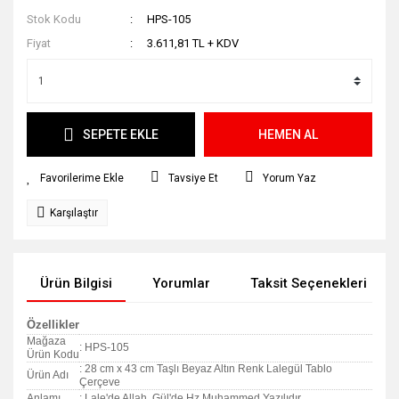
Stok Kodu
HPS-105
Fiyat
3.611,81 TL + KDV
SEPETE EKLE
HEMEN AL
Tavsiye Et
Yorum Yaz
Karşılaştır
Ürün Bilgisi
Yorumlar
Taksit Seçenekleri
Özellikler
Mağaza
: HPS-105
Ürün Kodu
: 28 cm x 43 cm Taşlı Beyaz Altın Renk Lalegül Tablo
Ürün Adı
Çerçeve
Anlamı
: Lale'de Allah, Gül'de Hz.Muhammed Yazılıdır.