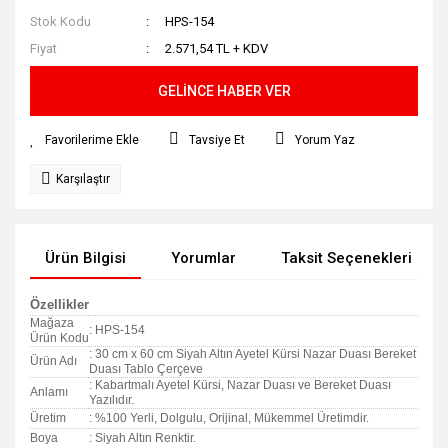
Stok Kodu
HPS-154
Fiyat
2.571,54 TL + KDV
GELİNCE HABER VER
Tavsiye Et
Yorum Yaz
Karşılaştır
Ürün Bilgisi
Yorumlar
Taksit Seçenekleri
Özellikler
Mağaza
: HPS-154
Ürün Kodu
: 30 cm x 60 cm Siyah Altın Ayetel Kürsi Nazar Duası Bereket
Ürün Adı
Duası Tablo Çerçeve
: Kabartmalı Ayetel Kürsi, Nazar Duası ve Bereket Duası
Anlamı
Yazılıdır.
Üretim
: %100 Yerli, Dolgulu, Orijinal, Mükemmel Üretimdir.
Boya
: Siyah Altın Renktir.