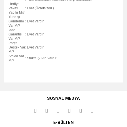
Hediye
Paketi
: Evet (Ücretsizdir.)
Yapılır Mı?
Yurtdışı
Gönderim
: Evet Vardır.
Var Mı?
İade
Garantisi
: Evet Vardır.
Var Mı?
Parça
Destek Var
: Evet Vardır.
Mı?
Stokta Var
: Stokta Şu An Vardır.
Mı?
Bu ürünün fiyat bilgisi, resim, ürün açıklamalarında ve diğer
konularda yetersiz gördüğünüz noktaları öneri formunu
Bu ürüne ilk yorumu siz yapın!
kullanarak tarafımıza iletebilirsiniz.
SOSYAL MEDYA
Görüş ve önerileriniz için teşekkür ederiz.
Yorum Yaz
Ürün resmi kalitesiz, bozuk veya görüntülenemiyor.
E-BÜLTEN
Ürün açıklamasında eksik bilgiler bulunuyor.