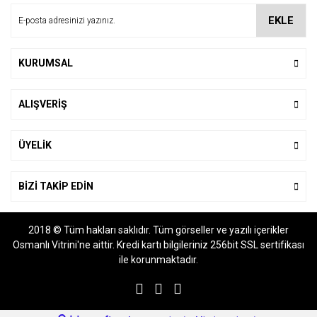
Ürün bilgilerinde hatalar bulunuyor.
EKLE
Ürün fiyatı diğer sitelerden daha pahalı.
Bu ürüne benzer farklı alternatifler olmalı.
KURUMSAL
ALIŞVERİŞ
Gönder
ÜYELİK
BİZİ TAKİP EDİN
2018 © Tüm hakları saklıdır. Tüm görseller ve yazılı içerikler
Osmanlı Vitrini'ne aittir. Kredi kartı bilgileriniz 256bit SSL sertifikası
ile korunmaktadır.