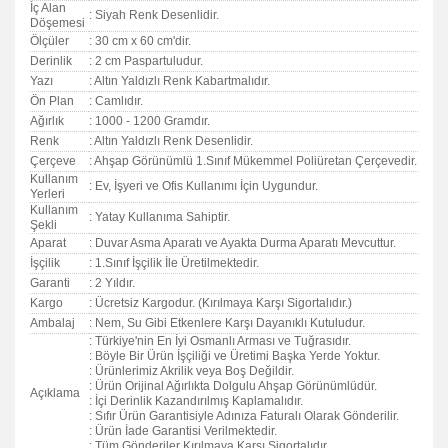
İç Alan
: Siyah Renk Desenlidir.
Döşemesi
Ölçüler
: 30 cm x 60 cm'dir.
Derinlik
: 2 cm Paspartuludur.
Yazı
: Altın Yaldızlı Renk Kabartmalıdır.
Ön Plan
: Camlıdır.
Ağırlık
: 1000 - 1200 Gramdır.
Renk
: Altın Yaldızlı Renk Desenlidir.
Çerçeve
: Ahşap Görünümlü 1.Sınıf Mükemmel Poliüretan Çerçevedir.
Kullanım
: Ev, İşyeri ve Ofis Kullanımı İçin Uygundur.
Yerleri
Kullanım
: Yatay Kullanıma Sahiptir.
Şekli
Aparat
: Duvar Asma Aparatı ve Ayakta Durma Aparatı Mevcuttur.
İşçilik
: 1.Sınıf İşçilik İle Üretilmektedir.
Garanti
:
2 Yıldır.
Kargo
: Ücretsiz Kargodur. (Kırılmaya Karşı Sigortalıdır.)
Ambalaj
: Nem, Su Gibi Etkenlere Karşı Dayanıklı Kutuludur.
: Türkiye'nin En İyi Osmanlı Arması ve Tuğrasıdır.
: Böyle Bir Ürün İşçiliği ve Üretimi Başka Yerde Yoktur.
: Ürünlerimiz Akrilik veya Boş Değildir.
: Ürün Orijinal Ağırlıkta Dolgulu Ahşap Görünümlüdür.
Açıklama
: İçi Derinlik Kazandırılmış Kaplamalıdır.
: Sıfır Ürün Garantisiyle Adınıza Faturalı Olarak Gönderilir.
: Ürün İade Garantisi Verilmektedir.
: Tüm Gönderiler Kırılmaya Karşı Sigortalıdır.