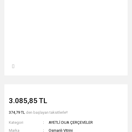
3.085,85 TL
374,79 TL
den başlayan taksitlerle!!
Kategori
AYETLİ DUA ÇERÇEVELER
Marka
Osmanlı Vitrini