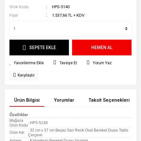
Stok Kodu
HPS-5140
Fiyat
1.537,66 TL + KDV
SEPETE EKLE
HEMEN AL
Tavsiye Et
Yorum Yaz
Karşılaştır
Ürün Bilgisi
Yorumlar
Taksit Seçenekleri
Özellikler
Mağaza
: HPS-5140
Ürün Kodu
: 32 cm x 37 cm Beyaz Sarı Renk Oval Bereket Duası Tablo
Ürün Adı
Çerçeve
Anlamı
: Kabartmalı Bereket Duası Yazılıdır.