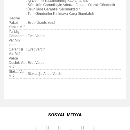
: İçi Derinlik Kazandırılmış Kaplamalıdır.
: Sıfır Ürün Garantisiyle Adınıza Faturalı Olarak Gönderilir.
: Ürün İade Garantisi Verilmektedir.
: Tüm Gönderiler Kırılmaya Karşı Sigortalıdır.
Hediye
Paketi
: Evet (Ücretsizdir.)
Yapılır Mı?
Yurtdışı
Gönderim
: Evet Vardır.
Var Mı?
İade
Garantisi
: Evet Vardır.
Var Mı?
Parça
Destek Var
: Evet Vardır.
Mı?
Stokta Var
: Stokta Şu Anda Vardır.
Mı?
Bu ürünün fiyat bilgisi, resim, ürün açıklamalarında ve diğer
konularda yetersiz gördüğünüz noktaları öneri formunu
Bu ürüne ilk yorumu siz yapın!
kullanarak tarafımıza iletebilirsiniz.
SOSYAL MEDYA
Görüş ve önerileriniz için teşekkür ederiz.
Yorum Yaz