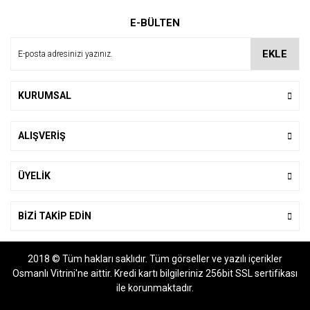
Ürün resmi kalitesiz, bozuk veya görüntülenemiyor.
E-BÜLTEN
Ürün açıklamasında eksik bilgiler bulunuyor.
Ürün bilgilerinde hatalar bulunuyor.
EKLE
Ürün fiyatı diğer sitelerden daha pahalı.
Bu ürüne benzer farklı alternatifler olmalı.
KURUMSAL
ALIŞVERİŞ
Gönder
ÜYELİK
BİZİ TAKİP EDİN
2018 © Tüm hakları saklıdır. Tüm görseller ve yazılı içerikler
Osmanlı Vitrini'ne aittir. Kredi kartı bilgileriniz 256bit SSL sertifikası
ile korunmaktadır.