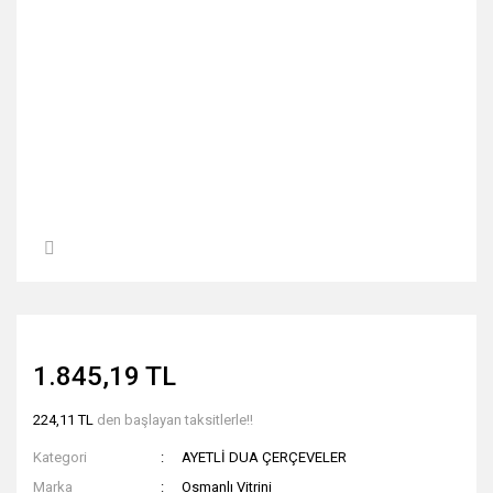
1.845,19 TL
224,11 TL
den başlayan taksitlerle!!
Kategori
AYETLİ DUA ÇERÇEVELER
Marka
Osmanlı Vitrini