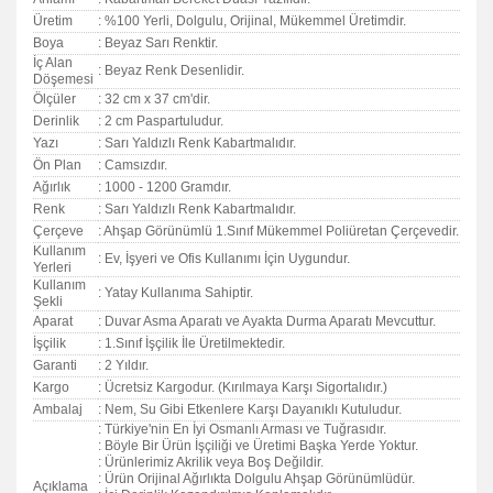
Üretim
: %100 Yerli, Dolgulu, Orijinal, Mükemmel Üretimdir.
Boya
: Beyaz Sarı Renktir.
İç Alan
: Beyaz Renk Desenlidir.
Döşemesi
Ölçüler
: 32 cm x 37 cm'dir.
Derinlik
: 2 cm Paspartuludur.
Yazı
: Sarı Yaldızlı Renk Kabartmalıdır.
Ön Plan
: Camsızdır.
Ağırlık
: 1000 - 1200 Gramdır.
Renk
: Sarı Yaldızlı Renk Kabartmalıdır.
Çerçeve
: Ahşap Görünümlü 1.Sınıf Mükemmel Poliüretan Çerçevedir.
Kullanım
: Ev, İşyeri ve Ofis Kullanımı İçin Uygundur.
Yerleri
Kullanım
: Yatay Kullanıma Sahiptir.
Şekli
Aparat
: Duvar Asma Aparatı ve Ayakta Durma Aparatı Mevcuttur.
İşçilik
: 1.Sınıf İşçilik İle Üretilmektedir.
Garanti
:
2 Yıldır.
Kargo
: Ücretsiz Kargodur. (Kırılmaya Karşı Sigortalıdır.)
Ambalaj
: Nem, Su Gibi Etkenlere Karşı Dayanıklı Kutuludur.
: Türkiye'nin En İyi Osmanlı Arması ve Tuğrasıdır.
: Böyle Bir Ürün İşçiliği ve Üretimi Başka Yerde Yoktur.
: Ürünlerimiz Akrilik veya Boş Değildir.
: Ürün Orijinal Ağırlıkta Dolgulu Ahşap Görünümlüdür.
Açıklama