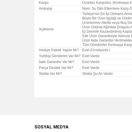
Kargo
: Ücretsiz Kargodur. (Kırılmaya Ka
Ambalaj
: Nem, Su Gibi Etkenlere Karşı D
: Türkiye'nin En İyi Osmanlı Arma
: Böyle Bir Ürün İşçiliği ve Üret
: Ürünlerimiz Akrilik veya Boş Değ
: Ürün Orijinal Ağırlıkta Dolgul
Açıklama
: İçi Derinlik Kazandırılmış Kapla
: Sıfır Ürün Garantisiyle Adınıza 
: Ürün İade Garantisi Verilmekted
: Tüm Gönderiler Kırılmaya Karşı 
Hediye Paketi Yapılır Mı?
: Evet (Ücretsizdir.)
Yurtdışı Gönderim Var Mı?
: Evet Vardır.
İade Garantisi Var Mı?
: Evet Vardır.
Parça Destek Var Mı?
: Evet Vardır.
Stokta Var Mı?
: Stokta Şu An Vardır.
Bu ürünün fiyat bilgisi, resim, ürün açıklamalarında v
Görüş ve önerileriniz için teşekkür ederiz.
Ürün resmi kalitesiz, bozuk veya görüntülenemiyo
SOSYAL MEDYA
Ürün açıklamasında eksik bilgiler bulunuyor.