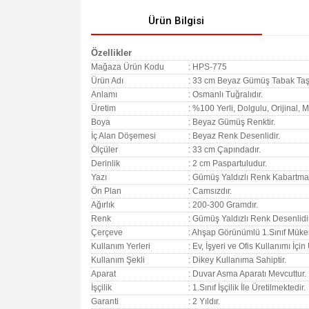
Ürün Bilgisi
Özellikler
Mağaza Ürün Kodu
: HPS-775
Ürün Adı
: 33 cm Beyaz Gümüş Tabak Taşl
Anlamı
: Osmanlı Tuğralıdır.
Üretim
: %100 Yerli, Dolgulu, Orijinal,
Boya
: Beyaz Gümüş Renktir.
İç Alan Döşemesi
: Beyaz Renk Desenlidir.
Ölçüler
: 33 cm Çapındadır.
Derinlik
: 2 cm Paspartuludur.
Yazı
: Gümüş Yaldızlı Renk Kabartmal
Ön Plan
: Camsızdır.
Ağırlık
: 200-300 Gramdır.
Renk
: Gümüş Yaldızlı Renk Desenlidir
Çerçeve
: Ahşap Görünümlü 1.Sınıf Müke
Kullanım Yerleri
: Ev, İşyeri ve Ofis Kullanımı İçi
Kullanım Şekli
: Dikey Kullanıma Sahiptir.
Aparat
: Duvar Asma Aparatı Mevcuttur.
İşçilik
: 1.Sınıf İşçilik İle Üretilmektedir.
Garanti
:
2 Yıldır.