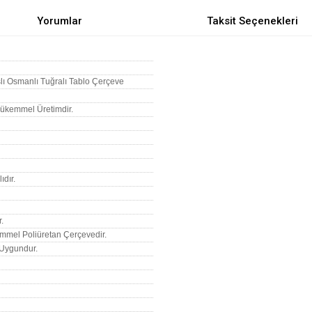
Yorumlar
Taksit Seçenekleri
ı Osmanlı Tuğralı Tablo Çerçeve
 Mükemmel Üretimdir.
ıdır.
.
mmel Poliüretan Çerçevedir.
n Uygundur.