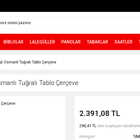
BİBLOLAR
LALEGÜLLER
PANOLAR
TABAKLAR
SAATLER
ı Osmanlı Tuğralı Tablo Çerçeve
manlı Tuğralı Tablo Çerçeve
2.391,08 TL
290,41 TL
den başlayan taksitlerle
Kategori
TA