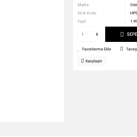
Marka
Osma
Stok Kodu
HPS
Fiyat
1.9
SEPE
Tavsiy
Karşılaştır