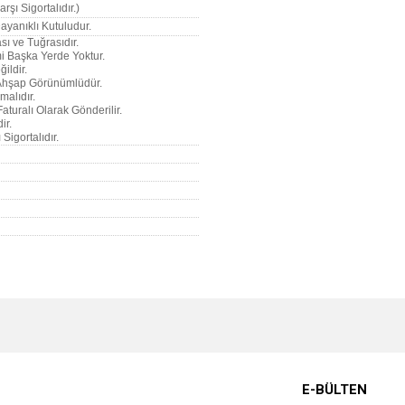
rşı Sigortalıdır.)
ayanıklı Kutuludur.
sı ve Tuğrasıdır.
imi Başka Yerde Yoktur.
ildir.
u Ahşap Görünümlüdür.
malıdır.
Faturalı Olarak Gönderilir.
ir.
Sigortalıdır.
e diğer konularda yetersiz gördüğünüz noktaları öneri formunu kullanarak tarafımı
Bu ürüne ilk yorumu siz yapın!
r.
Yorum Yaz
E-BÜLTEN