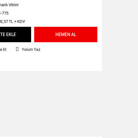
nlı Vitrini
-775
92,57 TL + KDV
TE EKLE
HEMEN AL
e Et
Yorum Yaz