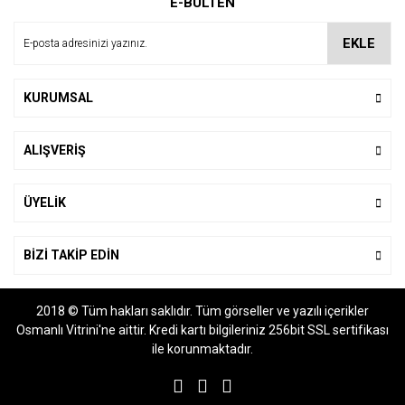
E-BÜLTEN
Ürün açıklamasında eksik bilgiler bulunuyor.
Ürün bilgilerinde hatalar bulunuyor.
EKLE
Ürün fiyatı diğer sitelerden daha pahalı.
Bu ürüne benzer farklı alternatifler olmalı.
KURUMSAL
ALIŞVERİŞ
Gönder
ÜYELİK
BİZİ TAKİP EDİN
2018 © Tüm hakları saklıdır. Tüm görseller ve yazılı içerikler
Osmanlı Vitrini'ne aittir. Kredi kartı bilgileriniz 256bit SSL sertifikası
ile korunmaktadır.