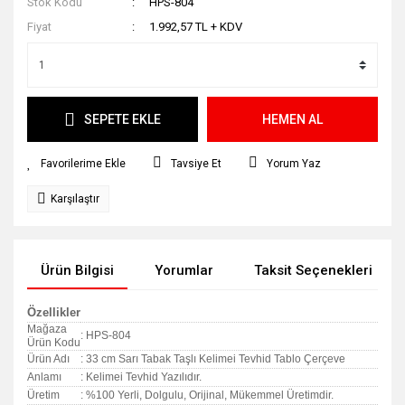
Stok Kodu
HPS-804
Fiyat
1.992,57 TL + KDV
SEPETE EKLE
HEMEN AL
Tavsiye Et
Yorum Yaz
Karşılaştır
Ürün Bilgisi
Yorumlar
Taksit Seçenekleri
Özellikler
Mağaza
: HPS-804
Ürün Kodu
Ürün Adı
: 33 cm Sarı Tabak Taşlı Kelimei Tevhid Tablo Çerçeve
Anlamı
: Kelimei Tevhid Yazılıdır.
Üretim
: %100 Yerli, Dolgulu, Orijinal, Mükemmel Üretimdir.