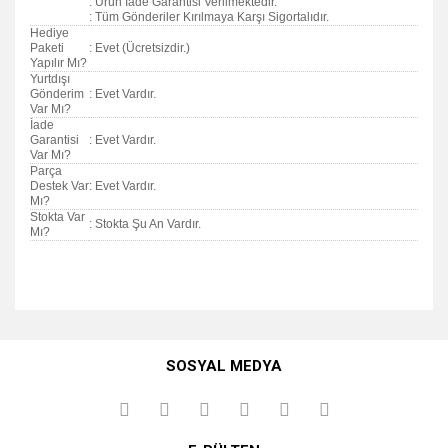
: Ürün İade Garantisi Verilmektedir.
: Tüm Gönderiler Kırılmaya Karşı Sigortalıdır.
Hediye
Paketi
: Evet (Ücretsizdir.)
Yapılır Mı?
Yurtdışı
Gönderim
: Evet Vardır.
Var Mı?
İade
Garantisi
: Evet Vardır.
Var Mı?
Parça
Destek Var
: Evet Vardır.
Mı?
Stokta Var
: Stokta Şu An Vardır.
Mı?
Bu ürünün fiyat bilgisi, resim, ürün açıklamalarında ve diğer
konularda yetersiz gördüğünüz noktaları öneri formunu
Bu ürüne ilk yorumu siz yapın!
kullanarak tarafımıza iletebilirsiniz.
SOSYAL MEDYA
Görüş ve önerileriniz için teşekkür ederiz.
Yorum Yaz
Ürün resmi kalitesiz, bozuk veya görüntülenemiyor.