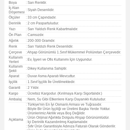
Boya
: Sarı Renktir.
İç Alan
: Siyah Desenlidir.
Döşemesi
Ölçüler
: 33 cm Çapındadır.
Derinlik
: 2 cm Paspartuludur.
Yazı
: Sarı Yaldızlı Renk Kabartmalıdır.
Ön Plan
: Camsızdır.
Ağırlık
: 200-300 Gramdır.
Renk
: Sarı Yaldızlı Renk Desenlidir.
Çerçeve
: Ahşap Görünümlü 1.Sınıf Mükemmel Poliüretan Çerçevedir.
Kullanım
: Ev, İşyeri ve Ofis Kullanımı İçin Uygundur.
Yerleri
Kullanım
: Dikey Kullanıma Sahiptir.
Şekli
Aparat
: Duvar Asma Aparatı Mevcuttur.
İşçilik
: 1.Sınıf İşçilik İle Üretilmektedir.
Garanti
:
2 Yıldır.
Kargo
: Ücretsiz Kargodur. (Kırılmaya Karşı Sigortalıdır.)
Ambalaj
: Nem, Su Gibi Etkenlere Karşı Dayanıklı Kutuludur.
: Türkiye'nin En İyi Osmanlı Arması ve Tuğrasıdır.
: Böyle Bir Ürün İşçiliği ve Üretimi Başka Yerde Yoktur.
: Ürünlerimiz Akrilik veya Boş Değildir.
: Ürün Orijinal Ağırlıkta Dolgulu Ahşap Görünümlüdür.
Açıklama
: İçi Derinlik Kazandırılmış Kaplamalıdır.
: Sıfır Ürün Garantisiyle Adınıza Faturalı Olarak Gönderilir.