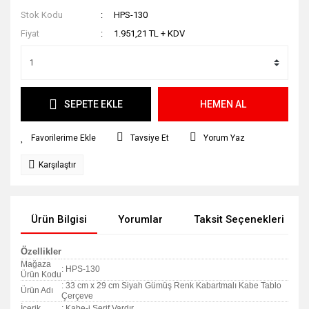
Stok Kodu
HPS-130
Fiyat
1.951,21 TL + KDV
SEPETE EKLE
HEMEN AL
Tavsiye Et
Yorum Yaz
Karşılaştır
Ürün Bilgisi
Yorumlar
Taksit Seçenekleri
Özellikler
Mağaza
: HPS-130
Ürün Kodu
: 33 cm x 29 cm Siyah Gümüş Renk Kabartmalı Kabe Tablo
Ürün Adı
Çerçeve
İçerik
: Kabe-i Şerif Vardır.