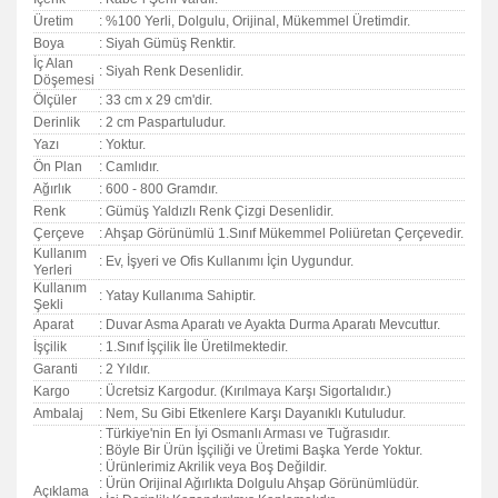
Üretim
: %100 Yerli, Dolgulu, Orijinal, Mükemmel Üretimdir.
Boya
: Siyah Gümüş Renktir.
İç Alan
: Siyah Renk Desenlidir.
Döşemesi
Ölçüler
: 33 cm x 29 cm'dir.
Derinlik
: 2 cm Paspartuludur.
Yazı
: Yoktur.
Ön Plan
: Camlıdır.
Ağırlık
: 600 - 800 Gramdır.
Renk
: Gümüş Yaldızlı Renk Çizgi Desenlidir.
Çerçeve
: Ahşap Görünümlü 1.Sınıf Mükemmel Poliüretan Çerçevedir.
Kullanım
: Ev, İşyeri ve Ofis Kullanımı İçin Uygundur.
Yerleri
Kullanım
: Yatay Kullanıma Sahiptir.
Şekli
Aparat
: Duvar Asma Aparatı ve Ayakta Durma Aparatı Mevcuttur.
İşçilik
: 1.Sınıf İşçilik İle Üretilmektedir.
Garanti
:
2 Yıldır.
Kargo
: Ücretsiz Kargodur. (Kırılmaya Karşı Sigortalıdır.)
Ambalaj
: Nem, Su Gibi Etkenlere Karşı Dayanıklı Kutuludur.
: Türkiye'nin En İyi Osmanlı Arması ve Tuğrasıdır.
: Böyle Bir Ürün İşçiliği ve Üretimi Başka Yerde Yoktur.
: Ürünlerimiz Akrilik veya Boş Değildir.
: Ürün Orijinal Ağırlıkta Dolgulu Ahşap Görünümlüdür.
Açıklama