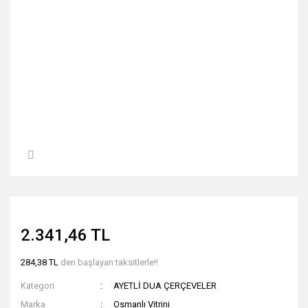
2.341,46 TL
284,38 TL
den başlayan taksitlerle!!
Kategori
AYETLİ DUA ÇERÇEVELER
Marka
Osmanlı Vitrini