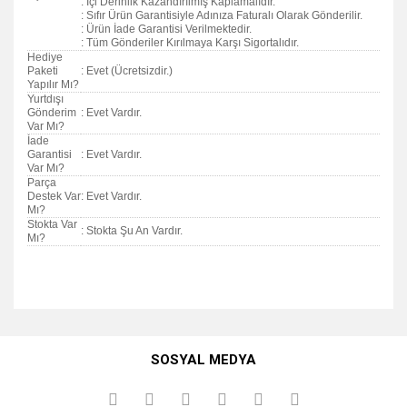
: İçi Derinlik Kazandırılmış Kaplamalıdır.
: Sıfır Ürün Garantisiyle Adınıza Faturalı Olarak Gönderilir.
: Ürün İade Garantisi Verilmektedir.
: Tüm Gönderiler Kırılmaya Karşı Sigortalıdır.
Hediye
Paketi
: Evet (Ücretsizdir.)
Yapılır Mı?
Yurtdışı
Gönderim
: Evet Vardır.
Var Mı?
İade
Garantisi
: Evet Vardır.
Var Mı?
Parça
Destek Var
: Evet Vardır.
Mı?
Stokta Var
: Stokta Şu An Vardır.
Mı?
Bu ürünün fiyat bilgisi, resim, ürün açıklamalarında ve diğer
konularda yetersiz gördüğünüz noktaları öneri formunu
Bu ürüne ilk yorumu siz yapın!
kullanarak tarafımıza iletebilirsiniz.
SOSYAL MEDYA
Görüş ve önerileriniz için teşekkür ederiz.
Yorum Yaz