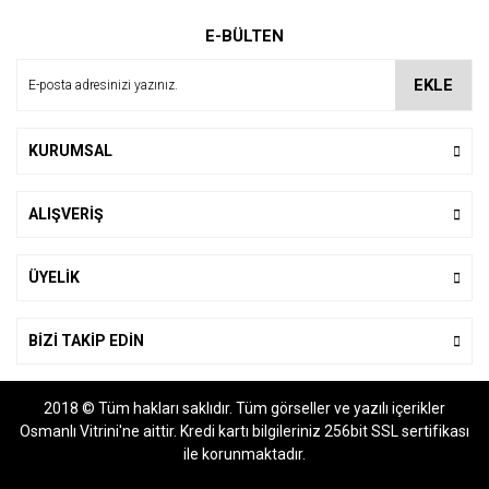
Ürün resmi kalitesiz, bozuk veya görüntülenemiyor.
E-BÜLTEN
Ürün açıklamasında eksik bilgiler bulunuyor.
Ürün bilgilerinde hatalar bulunuyor.
EKLE
Ürün fiyatı diğer sitelerden daha pahalı.
Bu ürüne benzer farklı alternatifler olmalı.
KURUMSAL
ALIŞVERİŞ
Gönder
ÜYELİK
BİZİ TAKİP EDİN
2018 © Tüm hakları saklıdır. Tüm görseller ve yazılı içerikler
Osmanlı Vitrini'ne aittir. Kredi kartı bilgileriniz 256bit SSL sertifikası
ile korunmaktadır.