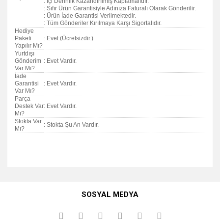
: İçi Derinlik Kazandırılmış Kaplamalıdır.
: Sıfır Ürün Garantisiyle Adınıza Faturalı Olarak Gönderilir.
: Ürün İade Garantisi Verilmektedir.
: Tüm Gönderiler Kırılmaya Karşı Sigortalıdır.
Hediye
Paketi
: Evet (Ücretsizdir.)
Yapılır Mı?
Yurtdışı
Gönderim
: Evet Vardır.
Var Mı?
İade
Garantisi
: Evet Vardır.
Var Mı?
Parça
Destek Var
: Evet Vardır.
Mı?
Stokta Var
: Stokta Şu An Vardır.
Mı?
Bu ürünün fiyat bilgisi, resim, ürün açıklamalarında ve diğer
konularda yetersiz gördüğünüz noktaları öneri formunu
Bu ürüne ilk yorumu siz yapın!
kullanarak tarafımıza iletebilirsiniz.
SOSYAL MEDYA
Görüş ve önerileriniz için teşekkür ederiz.
Yorum Yaz