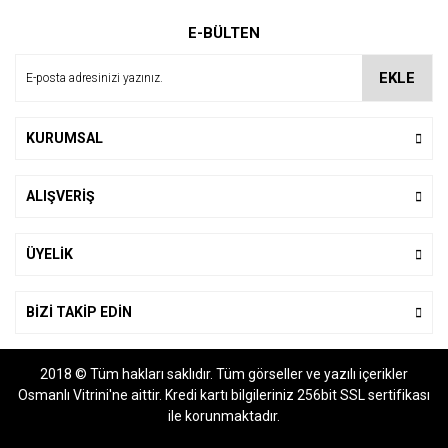
Ürün resmi kalitesiz, bozuk veya görüntülenemiyor.
E-BÜLTEN
Ürün açıklamasında eksik bilgiler bulunuyor.
Ürün bilgilerinde hatalar bulunuyor.
EKLE
Ürün fiyatı diğer sitelerden daha pahalı.
Bu ürüne benzer farklı alternatifler olmalı.
KURUMSAL
ALIŞVERİŞ
Gönder
ÜYELİK
BİZİ TAKİP EDİN
2018 © Tüm hakları saklıdır. Tüm görseller ve yazılı içerikler
Osmanlı Vitrini'ne aittir. Kredi kartı bilgileriniz 256bit SSL sertifikası
ile korunmaktadır.