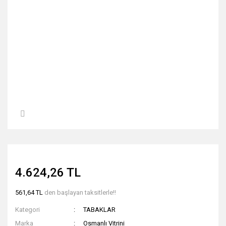
4.624,26 TL
561,64 TL
den başlayan taksitlerle!!
Kategori
TABAKLAR
Marka
Osmanlı Vitrini