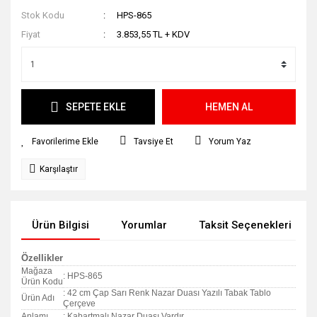
Stok Kodu
HPS-865
Fiyat
3.853,55 TL + KDV
SEPETE EKLE
HEMEN AL
Tavsiye Et
Yorum Yaz
Karşılaştır
Ürün Bilgisi
Yorumlar
Taksit Seçenekleri
Özellikler
Mağaza
: HPS-865
Ürün Kodu
: 42 cm Çap Sarı Renk Nazar Duası Yazılı Tabak Tablo
Ürün Adı
Çerçeve
Anlamı
: Kabartmalı Nazar Duası Vardır.