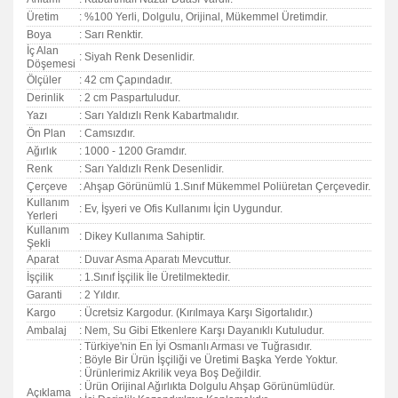
Üretim
: %100 Yerli, Dolgulu, Orijinal, Mükemmel Üretimdir.
Boya
: Sarı Renktir.
İç Alan
: Siyah Renk Desenlidir.
Döşemesi
Ölçüler
: 42 cm Çapındadır.
Derinlik
: 2 cm Paspartuludur.
Yazı
: Sarı Yaldızlı Renk Kabartmalıdır.
Ön Plan
: Camsızdır.
Ağırlık
: 1000 - 1200 Gramdır.
Renk
: Sarı Yaldızlı Renk Desenlidir.
Çerçeve
: Ahşap Görünümlü 1.Sınıf Mükemmel Poliüretan Çerçevedir.
Kullanım
: Ev, İşyeri ve Ofis Kullanımı İçin Uygundur.
Yerleri
Kullanım
: Dikey Kullanıma Sahiptir.
Şekli
Aparat
: Duvar Asma Aparatı Mevcuttur.
İşçilik
: 1.Sınıf İşçilik İle Üretilmektedir.
Garanti
:
2 Yıldır.
Kargo
: Ücretsiz Kargodur. (Kırılmaya Karşı Sigortalıdır.)
Ambalaj
: Nem, Su Gibi Etkenlere Karşı Dayanıklı Kutuludur.
: Türkiye'nin En İyi Osmanlı Arması ve Tuğrasıdır.
: Böyle Bir Ürün İşçiliği ve Üretimi Başka Yerde Yoktur.
: Ürünlerimiz Akrilik veya Boş Değildir.
: Ürün Orijinal Ağırlıkta Dolgulu Ahşap Görünümlüdür.
Açıklama