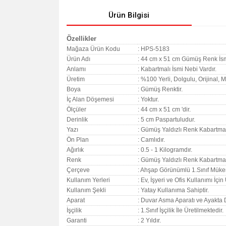
Ürün Bilgisi
Özellikler
Mağaza Ürün Kodu
: HPS-5183
Ürün Adı
: 44 cm x 51 cm Gümüş Renk İs
Anlamı
: Kabartmalı İsmi Nebi Vardır.
Üretim
: %100 Yerli, Dolgulu, Orijinal,
Boya
: Gümüş Renktir.
İç Alan Döşemesi
: Yoktur.
Ölçüler
: 44 cm x 51 cm 'dir.
Derinlik
: 5 cm Paspartuludur.
Yazı
: Gümüş Yaldızlı Renk Kabartmal
Ön Plan
: Camlıdır.
Ağırlık
: 0.5 - 1 Kilogramdır.
Renk
: Gümüş Yaldızlı Renk Kabartmal
Çerçeve
: Ahşap Görünümlü 1.Sınıf Müke
Kullanım Yerleri
: Ev, İşyeri ve Ofis Kullanımı İçi
Kullanım Şekli
: Yatay Kullanıma Sahiptir.
Aparat
: Duvar Asma Aparatı ve Ayakta 
İşçilik
: 1.Sınıf İşçilik İle Üretilmektedir.
Garanti
:
2 Yıldır.