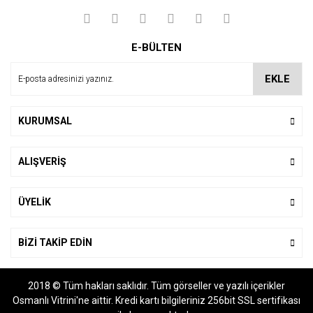
Yorum Yaz
Ürün resmi kalitesiz, bozuk veya görüntülenemiyor.
E-BÜLTEN
Ürün açıklamasında eksik bilgiler bulunuyor.
Ürün bilgilerinde hatalar bulunuyor.
EKLE
Ürün fiyatı diğer sitelerden daha pahalı.
Bu ürüne benzer farklı alternatifler olmalı.
KURUMSAL
ALIŞVERİŞ
Gönder
ÜYELİK
BİZİ TAKİP EDİN
2018 © Tüm hakları saklıdır. Tüm görseller ve yazılı içerikler
Osmanlı Vitrini'ne aittir. Kredi kartı bilgileriniz 256bit SSL sertifikası