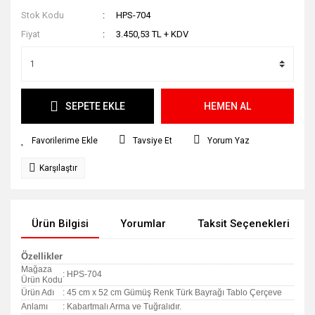
Stok Kodu
HPS-704
Fiyat
3.450,53 TL + KDV
SEPETE EKLE
HEMEN AL
Tavsiye Et
Yorum Yaz
Karşılaştır
Ürün Bilgisi
Yorumlar
Taksit Seçenekleri
Özellikler
Mağaza
: HPS-704
Ürün Kodu
Ürün Adı
: 45 cm x 52 cm Gümüş Renk Türk Bayrağı Tablo Çerçeve
Anlamı
: Kabartmalı Arma ve Tuğralıdır.