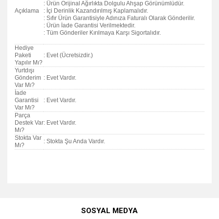
: Ürün Orijinal Ağırlıkta Dolgulu Ahşap Görünümlüdür.
Açıklama
: İçi Derinlik Kazandırılmış Kaplamalıdır.
: Sıfır Ürün Garantisiyle Adınıza Faturalı Olarak Gönderilir.
: Ürün İade Garantisi Verilmektedir.
: Tüm Gönderiler Kırılmaya Karşı Sigortalıdır.
Hediye
Paketi
: Evet (Ücretsizdir.)
Yapılır Mı?
Yurtdışı
Gönderim
: Evet Vardır.
Var Mı?
İade
Garantisi
: Evet Vardır.
Var Mı?
Parça
Destek Var
: Evet Vardır.
Mı?
Stokta Var
: Stokta Şu Anda Vardır.
Mı?
Bu ürünün fiyat bilgisi, resim, ürün açıklamalarında ve diğer
konularda yetersiz gördüğünüz noktaları öneri formunu
Bu ürüne ilk yorumu siz yapın!
kullanarak tarafımıza iletebilirsiniz.
SOSYAL MEDYA
Görüş ve önerileriniz için teşekkür ederiz.