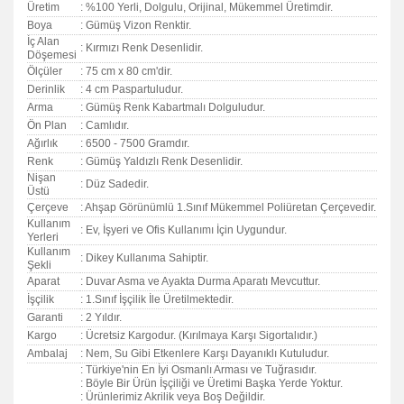
Üretim
: %100 Yerli, Dolgulu, Orijinal, Mükemmel Üretimdir.
Boya
: Gümüş Vizon Renktir.
İç Alan
: Kırmızı Renk Desenlidir.
Döşemesi
Ölçüler
: 75 cm x 80 cm'dir.
Derinlik
: 4 cm Paspartuludur.
Arma
: Gümüş Renk Kabartmalı Dolguludur.
Ön Plan
: Camlıdır.
Ağırlık
: 6500 - 7500 Gramdır.
Renk
: Gümüş Yaldızlı Renk Desenlidir.
Nişan
: Düz Sadedir.
Üstü
Çerçeve
: Ahşap Görünümlü 1.Sınıf Mükemmel Poliüretan Çerçevedir.
Kullanım
: Ev, İşyeri ve Ofis Kullanımı İçin Uygundur.
Yerleri
Kullanım
: Dikey Kullanıma Sahiptir.
Şekli
Aparat
: Duvar Asma ve Ayakta Durma Aparatı Mevcuttur.
İşçilik
: 1.Sınıf İşçilik İle Üretilmektedir.
Garanti
:
2 Yıldır.
Kargo
: Ücretsiz Kargodur. (Kırılmaya Karşı Sigortalıdır.)
Ambalaj
: Nem, Su Gibi Etkenlere Karşı Dayanıklı Kutuludur.
: Türkiye'nin En İyi Osmanlı Arması ve Tuğrasıdır.
: Böyle Bir Ürün İşçiliği ve Üretimi Başka Yerde Yoktur.
: Ürünlerimiz Akrilik veya Boş Değildir.