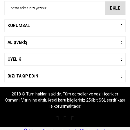
Ürün bilgilerinde hatalar bulunuyor.
EKLE
Ürün fiyatı diğer sitelerden daha pahalı.
Bu ürüne benzer farklı alternatifler olmalı.
KURUMSAL
ALIŞVERİŞ
Gönder
ÜYELİK
BİZİ TAKİP EDİN
2018 © Tüm hakları saklıdır. Tüm görseller ve yazılı içerikler
Osmanlı Vitrini'ne aittir. Kredi kartı bilgileriniz 256bit SSL sertifikası
ile korunmaktadır.