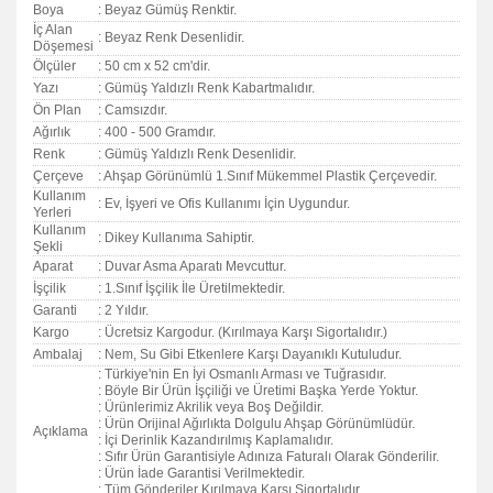
Boya
: Beyaz Gümüş Renktir.
İç Alan
: Beyaz Renk Desenlidir.
Döşemesi
Ölçüler
: 50 cm x 52 cm'dir.
Yazı
: Gümüş Yaldızlı Renk Kabartmalıdır.
Ön Plan
: Camsızdır.
Ağırlık
: 400 - 500 Gramdır.
Renk
: Gümüş Yaldızlı Renk Desenlidir.
Çerçeve
: Ahşap Görünümlü 1.Sınıf Mükemmel Plastik Çerçevedir.
Kullanım
: Ev, İşyeri ve Ofis Kullanımı İçin Uygundur.
Yerleri
Kullanım
: Dikey Kullanıma Sahiptir.
Şekli
Aparat
: Duvar Asma Aparatı Mevcuttur.
İşçilik
: 1.Sınıf İşçilik İle Üretilmektedir.
Garanti
:
2 Yıldır.
Kargo
: Ücretsiz Kargodur. (Kırılmaya Karşı Sigortalıdır.)
Ambalaj
: Nem, Su Gibi Etkenlere Karşı Dayanıklı Kutuludur.
: Türkiye'nin En İyi Osmanlı Arması ve Tuğrasıdır.
: Böyle Bir Ürün İşçiliği ve Üretimi Başka Yerde Yoktur.
: Ürünlerimiz Akrilik veya Boş Değildir.
: Ürün Orijinal Ağırlıkta Dolgulu Ahşap Görünümlüdür.
Açıklama
: İçi Derinlik Kazandırılmış Kaplamalıdır.
: Sıfır Ürün Garantisiyle Adınıza Faturalı Olarak Gönderilir.
: Ürün İade Garantisi Verilmektedir.
: Tüm Gönderiler Kırılmaya Karşı Sigortalıdır.