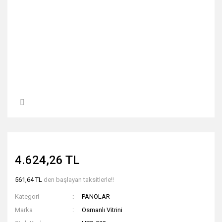
4.624,26 TL
561,64 TL
den başlayan taksitlerle!!
Kategori
PANOLAR
Marka
Osmanlı Vitrini