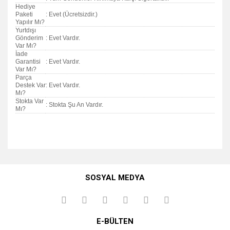
Hediye
Paketi
: Evet (Ücretsizdir.)
Yapılır Mı?
Yurtdışı
Gönderim
: Evet Vardır.
Var Mı?
İade
Garantisi
: Evet Vardır.
Var Mı?
Parça
Destek Var
: Evet Vardır.
Mı?
Stokta Var
: Stokta Şu An Vardır.
Mı?
Bu ürünün fiyat bilgisi, resim, ürün açıklamalarında ve diğer
konularda yetersiz gördüğünüz noktaları öneri formunu
Bu ürüne ilk yorumu siz yapın!
kullanarak tarafımıza iletebilirsiniz.
SOSYAL MEDYA
Görüş ve önerileriniz için teşekkür ederiz.
Yorum Yaz
Ürün resmi kalitesiz, bozuk veya görüntülenemiyor.
E-BÜLTEN
Ürün açıklamasında eksik bilgiler bulunuyor.