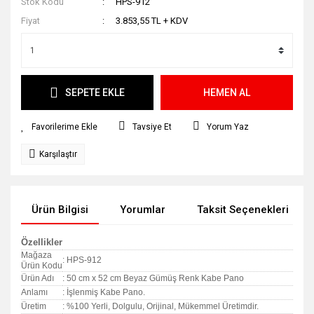
Stok Kodu
HPS-912
Fiyat
3.853,55 TL + KDV
SEPETE EKLE
HEMEN AL
Tavsiye Et
Yorum Yaz
Karşılaştır
Ürün Bilgisi
Yorumlar
Taksit Seçenekleri
Özellikler
Mağaza
: HPS-912
Ürün Kodu
Ürün Adı
: 50 cm x 52 cm Beyaz Gümüş Renk Kabe Pano
Anlamı
: İşlenmiş Kabe Pano.
Üretim
: %100 Yerli, Dolgulu, Orijinal, Mükemmel Üretimdir.