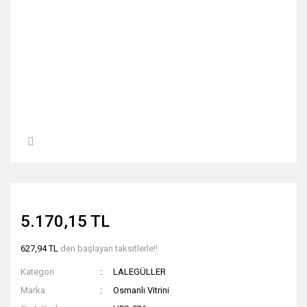
5.170,15 TL
627,94 TL
den başlayan taksitlerle!!
Kategori
LALEGÜLLER
Marka
Osmanlı Vitrini