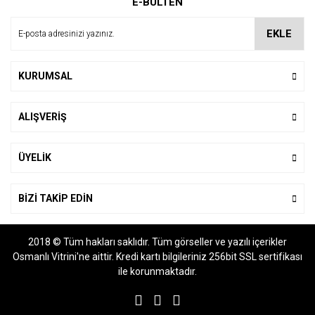
E-BÜLTEN
Ürün açıklamasında eksik bilgiler bulunuyor.
Ürün bilgilerinde hatalar bulunuyor.
EKLE
Ürün fiyatı diğer sitelerden daha pahalı.
Bu ürüne benzer farklı alternatifler olmalı.
KURUMSAL
ALIŞVERİŞ
Gönder
ÜYELİK
BİZİ TAKİP EDİN
2018 © Tüm hakları saklıdır. Tüm görseller ve yazılı içerikler
Osmanlı Vitrini'ne aittir. Kredi kartı bilgileriniz 256bit SSL sertifikası
ile korunmaktadır.