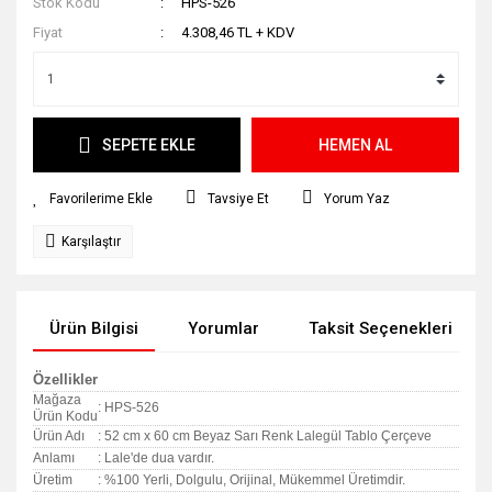
Stok Kodu
HPS-526
Fiyat
4.308,46 TL + KDV
SEPETE EKLE
HEMEN AL
Tavsiye Et
Yorum Yaz
Karşılaştır
Ürün Bilgisi
Yorumlar
Taksit Seçenekleri
Özellikler
Mağaza
: HPS-526
Ürün Kodu
Ürün Adı
: 52 cm x 60 cm Beyaz Sarı Renk Lalegül Tablo Çerçeve
Anlamı
: Lale'de dua vardır.
Üretim
: %100 Yerli, Dolgulu, Orijinal, Mükemmel Üretimdir.