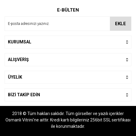
Ürün resmi kalitesiz, bozuk veya görüntülenemiyor.
E-BÜLTEN
Ürün açıklamasında eksik bilgiler bulunuyor.
Ürün bilgilerinde hatalar bulunuyor.
EKLE
Ürün fiyatı diğer sitelerden daha pahalı.
Bu ürüne benzer farklı alternatifler olmalı.
KURUMSAL
ALIŞVERİŞ
Gönder
ÜYELİK
BİZİ TAKİP EDİN
2018 © Tüm hakları saklıdır. Tüm görseller ve yazılı içerikler
Osmanlı Vitrini'ne aittir. Kredi kartı bilgileriniz 256bit SSL sertifikası
ile korunmaktadır.