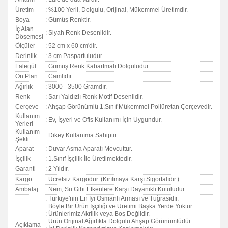
Üretim
: %100 Yerli, Dolgulu, Orijinal, Mükemmel Üretimdir.
Boya
: Gümüş Renktir.
İç Alan
: Siyah Renk Desenlidir.
Döşemesi
Ölçüler
: 52 cm x 60 cm'dir.
Derinlik
: 3 cm Paspartuludur.
Lalegül
: Gümüş Renk Kabartmalı Dolguludur.
Ön Plan
: Camlıdır.
Ağırlık
: 3000 - 3500 Gramdır.
Renk
: Sarı Yaldızlı Renk Motif Desenlidir.
Çerçeve
: Ahşap Görünümlü 1.Sınıf Mükemmel Poliüretan Çerçevedir.
Kullanım
: Ev, İşyeri ve Ofis Kullanımı İçin Uygundur.
Yerleri
Kullanım
: Dikey Kullanıma Sahiptir.
Şekli
Aparat
: Duvar Asma Aparatı Mevcuttur.
İşçilik
: 1.Sınıf İşçilik İle Üretilmektedir.
Garanti
:
2 Yıldır.
Kargo
: Ücretsiz Kargodur. (Kırılmaya Karşı Sigortalıdır.)
Ambalaj
: Nem, Su Gibi Etkenlere Karşı Dayanıklı Kutuludur.
: Türkiye'nin En İyi Osmanlı Arması ve Tuğrasıdır.
: Böyle Bir Ürün İşçiliği ve Üretimi Başka Yerde Yoktur.
: Ürünlerimiz Akrilik veya Boş Değildir.
: Ürün Orijinal Ağırlıkta Dolgulu Ahşap Görünümlüdür.
Açıklama