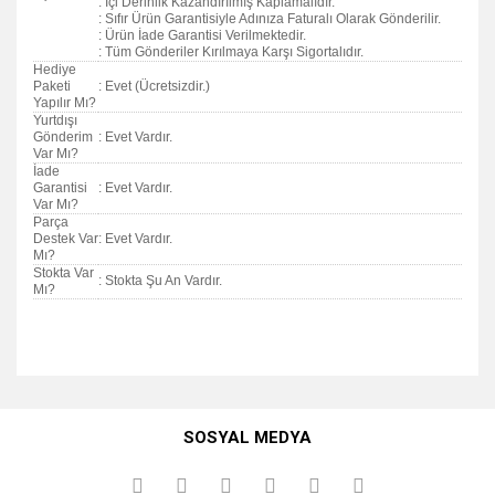
: İçi Derinlik Kazandırılmış Kaplamalıdır.
: Sıfır Ürün Garantisiyle Adınıza Faturalı Olarak Gönderilir.
: Ürün İade Garantisi Verilmektedir.
: Tüm Gönderiler Kırılmaya Karşı Sigortalıdır.
Hediye
Paketi
: Evet (Ücretsizdir.)
Yapılır Mı?
Yurtdışı
Gönderim
: Evet Vardır.
Var Mı?
İade
Garantisi
: Evet Vardır.
Var Mı?
Parça
Destek Var
: Evet Vardır.
Mı?
Stokta Var
: Stokta Şu An Vardır.
Mı?
Bu ürünün fiyat bilgisi, resim, ürün açıklamalarında ve diğer
konularda yetersiz gördüğünüz noktaları öneri formunu
Bu ürüne ilk yorumu siz yapın!
kullanarak tarafımıza iletebilirsiniz.
SOSYAL MEDYA
Görüş ve önerileriniz için teşekkür ederiz.
Yorum Yaz