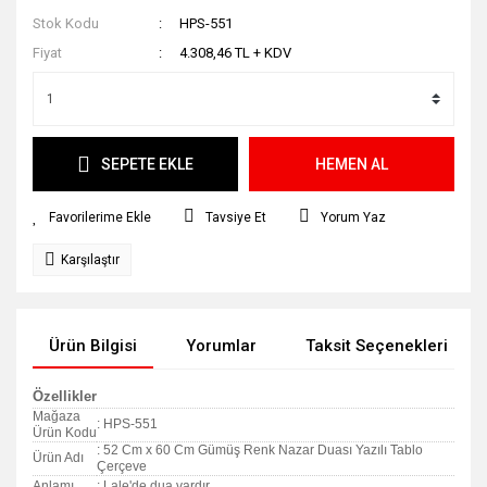
Stok Kodu
HPS-551
Fiyat
4.308,46 TL + KDV
SEPETE EKLE
HEMEN AL
Tavsiye Et
Yorum Yaz
Karşılaştır
Ürün Bilgisi
Yorumlar
Taksit Seçenekleri
Özellikler
Mağaza
: HPS-551
Ürün Kodu
: 52 Cm x 60 Cm Gümüş Renk Nazar Duası Yazılı Tablo
Ürün Adı
Çerçeve
Anlamı
: Lale'de dua vardır.