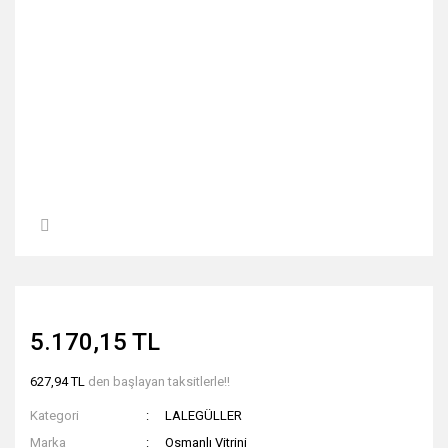
5.170,15 TL
627,94 TL
den başlayan taksitlerle!!
Kategori
LALEGÜLLER
Marka
Osmanlı Vitrini