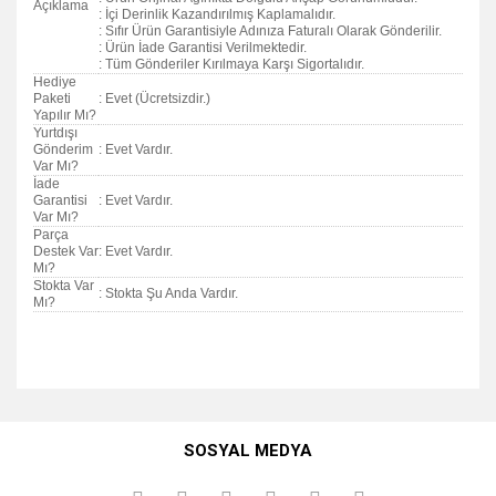
Açıklama
: İçi Derinlik Kazandırılmış Kaplamalıdır.
: Sıfır Ürün Garantisiyle Adınıza Faturalı Olarak Gönderilir.
: Ürün İade Garantisi Verilmektedir.
: Tüm Gönderiler Kırılmaya Karşı Sigortalıdır.
Hediye
Paketi
: Evet (Ücretsizdir.)
Yapılır Mı?
Yurtdışı
Gönderim
: Evet Vardır.
Var Mı?
İade
Garantisi
: Evet Vardır.
Var Mı?
Parça
Destek Var
: Evet Vardır.
Mı?
Stokta Var
: Stokta Şu Anda Vardır.
Mı?
Bu ürünün fiyat bilgisi, resim, ürün açıklamalarında ve diğer
konularda yetersiz gördüğünüz noktaları öneri formunu
Bu ürüne ilk yorumu siz yapın!
kullanarak tarafımıza iletebilirsiniz.
SOSYAL MEDYA
Görüş ve önerileriniz için teşekkür ederiz.