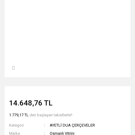
14.648,76 TL
1.779,17 TL
den başlayan taksitlerle!!
Kategori
AYETLİ DUA ÇERÇEVELER
Marka
Osmanlı Vitrini