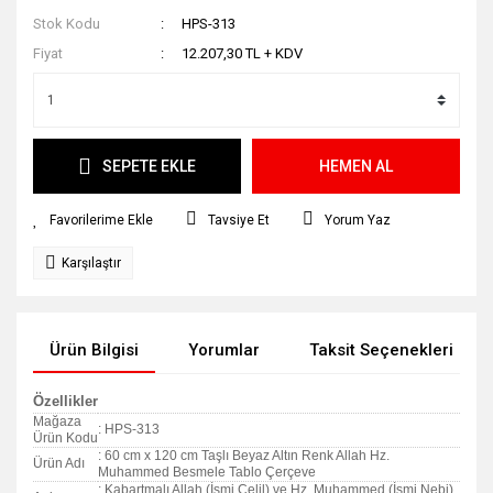
Stok Kodu
HPS-313
Fiyat
12.207,30 TL + KDV
SEPETE EKLE
HEMEN AL
Tavsiye Et
Yorum Yaz
Karşılaştır
Ürün Bilgisi
Yorumlar
Taksit Seçenekleri
Özellikler
Mağaza
: HPS-313
Ürün Kodu
: 60 cm x 120 cm Taşlı Beyaz Altın Renk Allah Hz.
Ürün Adı
Muhammed Besmele Tablo Çerçeve
: Kabartmalı Allah (İsmi Celil) ve Hz. Muhammed (İsmi Nebi)