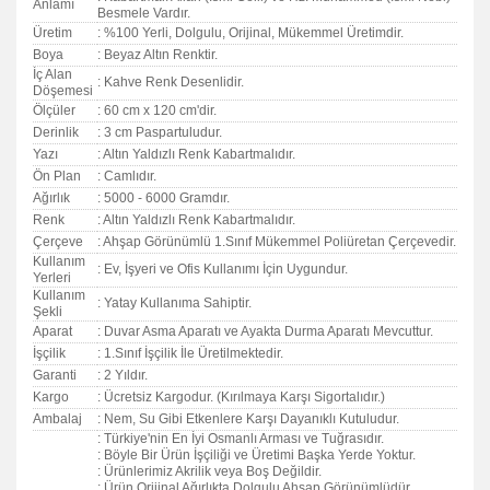
Anlamı
Besmele Vardır.
Üretim
: %100 Yerli, Dolgulu, Orijinal, Mükemmel Üretimdir.
Boya
: Beyaz Altın Renktir.
İç Alan
: Kahve Renk Desenlidir.
Döşemesi
Ölçüler
: 60 cm x 120 cm'dir.
Derinlik
: 3 cm Paspartuludur.
Yazı
: Altın Yaldızlı Renk Kabartmalıdır.
Ön Plan
: Camlıdır.
Ağırlık
: 5000 - 6000 Gramdır.
Renk
: Altın Yaldızlı Renk Kabartmalıdır.
Çerçeve
: Ahşap Görünümlü 1.Sınıf Mükemmel Poliüretan Çerçevedir.
Kullanım
: Ev, İşyeri ve Ofis Kullanımı İçin Uygundur.
Yerleri
Kullanım
: Yatay Kullanıma Sahiptir.
Şekli
Aparat
: Duvar Asma Aparatı ve Ayakta Durma Aparatı Mevcuttur.
İşçilik
: 1.Sınıf İşçilik İle Üretilmektedir.
Garanti
:
2 Yıldır.
Kargo
: Ücretsiz Kargodur. (Kırılmaya Karşı Sigortalıdır.)
Ambalaj
: Nem, Su Gibi Etkenlere Karşı Dayanıklı Kutuludur.
: Türkiye'nin En İyi Osmanlı Arması ve Tuğrasıdır.
: Böyle Bir Ürün İşçiliği ve Üretimi Başka Yerde Yoktur.
: Ürünlerimiz Akrilik veya Boş Değildir.
: Ürün Orijinal Ağırlıkta Dolgulu Ahşap Görünümlüdür.