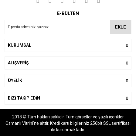
Yorum Yaz
Ürün resmi kalitesiz, bozuk veya görüntülenemiyor.
E-BÜLTEN
Ürün açıklamasında eksik bilgiler bulunuyor.
Ürün bilgilerinde hatalar bulunuyor.
EKLE
Ürün fiyatı diğer sitelerden daha pahalı.
Bu ürüne benzer farklı alternatifler olmalı.
KURUMSAL
ALIŞVERİŞ
Gönder
ÜYELİK
BİZİ TAKİP EDİN
2018 © Tüm hakları saklıdır. Tüm görseller ve yazılı içerikler
Osmanlı Vitrini'ne aittir. Kredi kartı bilgileriniz 256bit SSL sertifikası
ile korunmaktadır.