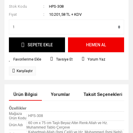
Stok Kodu
HPS-308
Fiyat
10.201,58 TL + KDV
SEPETE EKLE
HEMEN AL
Tavsiye Et
Yorum Yaz
Karşılaştır
Ürün Bilgisi
Yorumlar
Taksit Seçenekleri
Özellikler
Mağaza
: HPS-308
Ürün Kodu
: 60 cm x 75 cm Taşlı Beyaz Altın Renk Allah ve Hz.
Ürün Adı
Muhammed Tablo Çerçeve
: Kabartmalı Allah (İsmi Celil) ve Hz. Muhammed (İsmi Nebi)