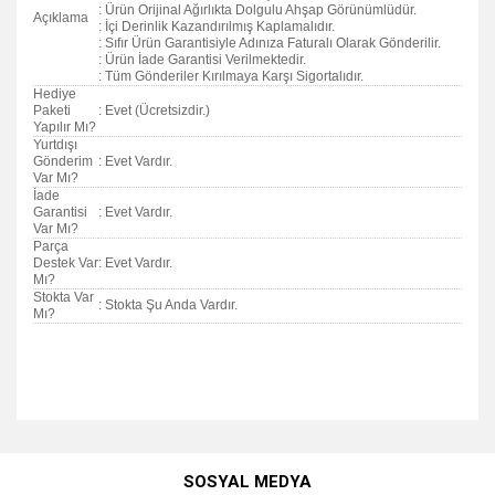
: Ürün Orijinal Ağırlıkta Dolgulu Ahşap Görünümlüdür.
Açıklama
: İçi Derinlik Kazandırılmış Kaplamalıdır.
: Sıfır Ürün Garantisiyle Adınıza Faturalı Olarak Gönderilir.
: Ürün İade Garantisi Verilmektedir.
: Tüm Gönderiler Kırılmaya Karşı Sigortalıdır.
Hediye
Paketi
: Evet (Ücretsizdir.)
Yapılır Mı?
Yurtdışı
Gönderim
: Evet Vardır.
Var Mı?
İade
Garantisi
: Evet Vardır.
Var Mı?
Parça
Destek Var
: Evet Vardır.
Mı?
Stokta Var
: Stokta Şu Anda Vardır.
Mı?
Bu ürünün fiyat bilgisi, resim, ürün açıklamalarında ve diğer
konularda yetersiz gördüğünüz noktaları öneri formunu
Bu ürüne ilk yorumu siz yapın!
kullanarak tarafımıza iletebilirsiniz.
SOSYAL MEDYA
Görüş ve önerileriniz için teşekkür ederiz.