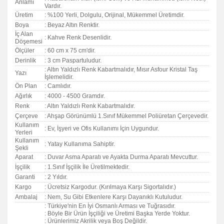
Anlamı
Vardır.
Üretim
: %100 Yerli, Dolgulu, Orijinal, Mükemmel Üretimdir.
Boya
: Beyaz Altın Renktir.
İç Alan
: Kahve Renk Desenlidir.
Döşemesi
Ölçüler
: 60 cm x 75 cm'dir.
Derinlik
: 3 cm Paspartuludur.
: Altın Yaldızlı Renk Kabartmalıdır, Mısır Asfour Kristal Taş
Yazı
İşlemelidir.
Ön Plan
: Camlıdır.
Ağırlık
: 4000 - 4500 Gramdır.
Renk
: Altın Yaldızlı Renk Kabartmalıdır.
Çerçeve
: Ahşap Görünümlü 1.Sınıf Mükemmel Poliüretan Çerçevedir.
Kullanım
: Ev, İşyeri ve Ofis Kullanımı İçin Uygundur.
Yerleri
Kullanım
: Yatay Kullanıma Sahiptir.
Şekli
Aparat
: Duvar Asma Aparatı ve Ayakta Durma Aparatı Mevcuttur.
İşçilik
: 1.Sınıf İşçilik İle Üretilmektedir.
Garanti
:
2 Yıldır.
Kargo
: Ücretsiz Kargodur. (Kırılmaya Karşı Sigortalıdır.)
Ambalaj
: Nem, Su Gibi Etkenlere Karşı Dayanıklı Kutuludur.
: Türkiye'nin En İyi Osmanlı Arması ve Tuğrasıdır.
: Böyle Bir Ürün İşçiliği ve Üretimi Başka Yerde Yoktur.
: Ürünlerimiz Akrilik veya Boş Değildir.