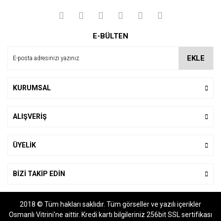
Yorum Yaz
Ürün resmi kalitesiz, bozuk veya görüntülenemiyor.
E-BÜLTEN
Ürün açıklamasında eksik bilgiler bulunuyor.
Ürün bilgilerinde hatalar bulunuyor.
EKLE
Ürün fiyatı diğer sitelerden daha pahalı.
Bu ürüne benzer farklı alternatifler olmalı.
KURUMSAL
ALIŞVERİŞ
Gönder
ÜYELİK
BİZİ TAKİP EDİN
2018 © Tüm hakları saklıdır. Tüm görseller ve yazılı içerikler
Osmanlı Vitrini'ne aittir. Kredi kartı bilgileriniz 256bit SSL sertifikası