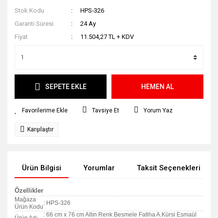
Stok Kodu
HPS-326
Garanti Süresi
24 Ay
Fiyat
11.504,27 TL + KDV
SEPETE EKLE
HEMEN AL
Tavsiye Et
Yorum Yaz
Karşılaştır
Ürün Bilgisi
Yorumlar
Taksit Seçenekleri
Özellikler
Mağaza
: HPS-326
Ürün Kodu
: 66 cm x 76 cm Altın Renk Besmele Fatiha A.Kürsi Esmaül