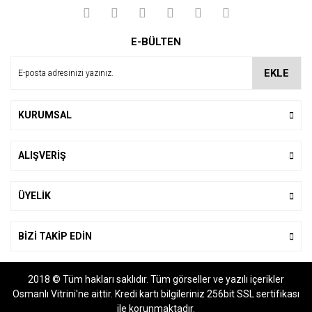
Yorum Yaz
Ürün resmi kalitesiz, bozuk veya görüntülenemiyor.
E-BÜLTEN
Ürün açıklamasında eksik bilgiler bulunuyor.
Ürün bilgilerinde hatalar bulunuyor.
EKLE
Ürün fiyatı diğer sitelerden daha pahalı.
Bu ürüne benzer farklı alternatifler olmalı.
KURUMSAL
ALIŞVERİŞ
Gönder
ÜYELİK
BİZİ TAKİP EDİN
2018 © Tüm hakları saklıdır. Tüm görseller ve yazılı içerikler
Osmanlı Vitrini'ne aittir. Kredi kartı bilgileriniz 256bit SSL sertifikası
ile korunmaktadır.