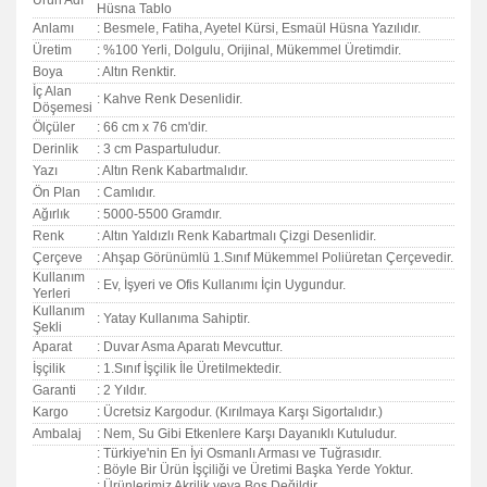
Ürün Adı
Hüsna Tablo
Anlamı
: Besmele, Fatiha, Ayetel Kürsi, Esmaül Hüsna Yazılıdır.
Üretim
: %100 Yerli, Dolgulu, Orijinal, Mükemmel Üretimdir.
Boya
: Altın Renktir.
İç Alan
: Kahve Renk Desenlidir.
Döşemesi
Ölçüler
: 66 cm x 76 cm'dir.
Derinlik
: 3 cm Paspartuludur.
Yazı
: Altın Renk Kabartmalıdır.
Ön Plan
: Camlıdır.
Ağırlık
: 5000-5500 Gramdır.
Renk
: Altın Yaldızlı Renk Kabartmalı Çizgi Desenlidir.
Çerçeve
: Ahşap Görünümlü 1.Sınıf Mükemmel Poliüretan Çerçevedir.
Kullanım
: Ev, İşyeri ve Ofis Kullanımı İçin Uygundur.
Yerleri
Kullanım
: Yatay Kullanıma Sahiptir.
Şekli
Aparat
: Duvar Asma Aparatı Mevcuttur.
İşçilik
: 1.Sınıf İşçilik İle Üretilmektedir.
Garanti
:
2 Yıldır.
Kargo
: Ücretsiz Kargodur. (Kırılmaya Karşı Sigortalıdır.)
Ambalaj
: Nem, Su Gibi Etkenlere Karşı Dayanıklı Kutuludur.
: Türkiye'nin En İyi Osmanlı Arması ve Tuğrasıdır.
: Böyle Bir Ürün İşçiliği ve Üretimi Başka Yerde Yoktur.
: Ürünlerimiz Akrilik veya Boş Değildir.