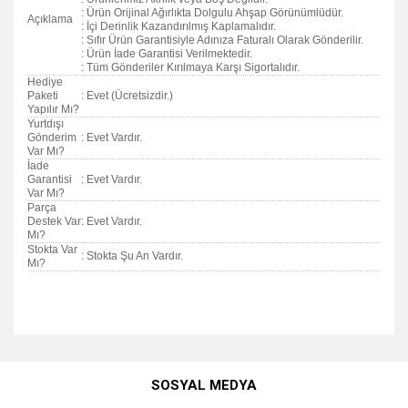
: Ürün Orijinal Ağırlıkta Dolgulu Ahşap Görünümlüdür.
Açıklama
: İçi Derinlik Kazandırılmış Kaplamalıdır.
: Sıfır Ürün Garantisiyle Adınıza Faturalı Olarak Gönderilir.
: Ürün İade Garantisi Verilmektedir.
: Tüm Gönderiler Kırılmaya Karşı Sigortalıdır.
Hediye
Paketi
: Evet (Ücretsizdir.)
Yapılır Mı?
Yurtdışı
Gönderim
: Evet Vardır.
Var Mı?
İade
Garantisi
: Evet Vardır.
Var Mı?
Parça
Destek Var
: Evet Vardır.
Mı?
Stokta Var
: Stokta Şu An Vardır.
Mı?
Bu ürünün fiyat bilgisi, resim, ürün açıklamalarında ve diğer
konularda yetersiz gördüğünüz noktaları öneri formunu
Bu ürüne ilk yorumu siz yapın!
kullanarak tarafımıza iletebilirsiniz.
SOSYAL MEDYA
Görüş ve önerileriniz için teşekkür ederiz.