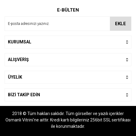
Ürün resmi kalitesiz, bozuk veya görüntülenemiyor.
E-BÜLTEN
Ürün açıklamasında eksik bilgiler bulunuyor.
Ürün bilgilerinde hatalar bulunuyor.
EKLE
Ürün fiyatı diğer sitelerden daha pahalı.
Bu ürüne benzer farklı alternatifler olmalı.
KURUMSAL
ALIŞVERİŞ
Gönder
ÜYELİK
BİZİ TAKİP EDİN
2018 © Tüm hakları saklıdır. Tüm görseller ve yazılı içerikler
Osmanlı Vitrini'ne aittir. Kredi kartı bilgileriniz 256bit SSL sertifikası
ile korunmaktadır.