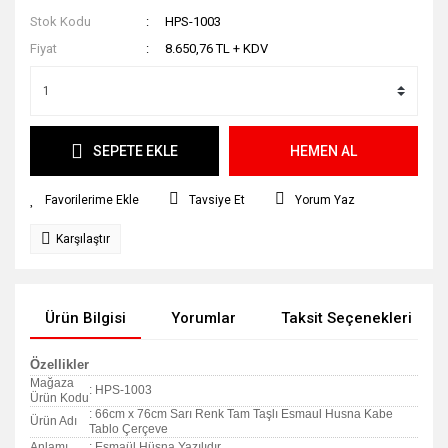
Stok Kodu
HPS-1003
Fiyat
8.650,76 TL + KDV
SEPETE EKLE
HEMEN AL
Tavsiye Et
Yorum Yaz
Karşılaştır
Ürün Bilgisi
Yorumlar
Taksit Seçenekleri
Özellikler
Mağaza
: HPS-1003
Ürün Kodu
: 66cm x 76cm Sarı Renk Tam Taşlı Esmaul Husna Kabe
Ürün Adı
Tablo Çerçeve
Anlamı
: Esmaül Hüsna Yazılıdır.