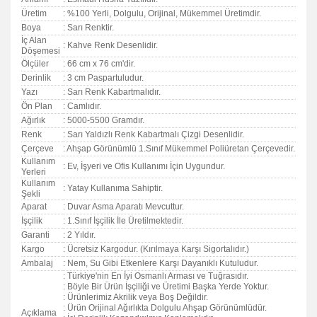
Üretim
: %100 Yerli, Dolgulu, Orijinal, Mükemmel Üretimdir.
Boya
: Sarı Renktir.
İç Alan
: Kahve Renk Desenlidir.
Döşemesi
Ölçüler
: 66 cm x 76 cm'dir.
Derinlik
: 3 cm Paspartuludur.
Yazı
: Sarı Renk Kabartmalıdır.
Ön Plan
: Camlıdır.
Ağırlık
: 5000-5500 Gramdır.
Renk
: Sarı Yaldızlı Renk Kabartmalı Çizgi Desenlidir.
Çerçeve
: Ahşap Görünümlü 1.Sınıf Mükemmel Poliüretan Çerçevedir.
Kullanım
: Ev, İşyeri ve Ofis Kullanımı İçin Uygundur.
Yerleri
Kullanım
: Yatay Kullanıma Sahiptir.
Şekli
Aparat
: Duvar Asma Aparatı Mevcuttur.
İşçilik
: 1.Sınıf İşçilik İle Üretilmektedir.
Garanti
:
2 Yıldır.
Kargo
: Ücretsiz Kargodur. (Kırılmaya Karşı Sigortalıdır.)
Ambalaj
: Nem, Su Gibi Etkenlere Karşı Dayanıklı Kutuludur.
: Türkiye'nin En İyi Osmanlı Arması ve Tuğrasıdır.
: Böyle Bir Ürün İşçiliği ve Üretimi Başka Yerde Yoktur.
: Ürünlerimiz Akrilik veya Boş Değildir.
: Ürün Orijinal Ağırlıkta Dolgulu Ahşap Görünümlüdür.
Açıklama