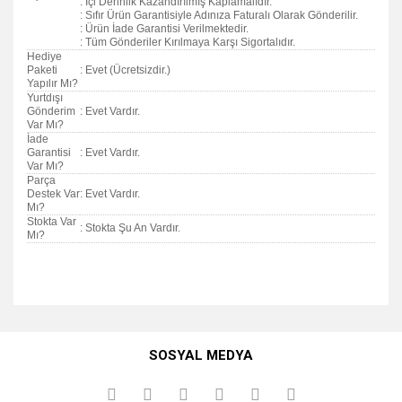
: İçi Derinlik Kazandırılmış Kaplamalıdır.
: Sıfır Ürün Garantisiyle Adınıza Faturalı Olarak Gönderilir.
: Ürün İade Garantisi Verilmektedir.
: Tüm Gönderiler Kırılmaya Karşı Sigortalıdır.
Hediye
Paketi
: Evet (Ücretsizdir.)
Yapılır Mı?
Yurtdışı
Gönderim
: Evet Vardır.
Var Mı?
İade
Garantisi
: Evet Vardır.
Var Mı?
Parça
Destek Var
: Evet Vardır.
Mı?
Stokta Var
: Stokta Şu An Vardır.
Mı?
Bu ürünün fiyat bilgisi, resim, ürün açıklamalarında ve diğer
konularda yetersiz gördüğünüz noktaları öneri formunu
Bu ürüne ilk yorumu siz yapın!
kullanarak tarafımıza iletebilirsiniz.
SOSYAL MEDYA
Görüş ve önerileriniz için teşekkür ederiz.
Yorum Yaz