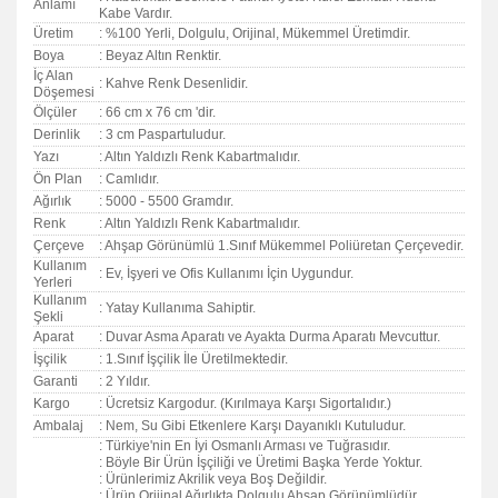
Anlamı
Kabe Vardır.
Üretim
: %100 Yerli, Dolgulu, Orijinal, Mükemmel Üretimdir.
Boya
: Beyaz Altın Renktir.
İç Alan
: Kahve Renk Desenlidir.
Döşemesi
Ölçüler
: 66 cm x 76 cm 'dir.
Derinlik
: 3 cm Paspartuludur.
Yazı
: Altın Yaldızlı Renk Kabartmalıdır.
Ön Plan
: Camlıdır.
Ağırlık
: 5000 - 5500 Gramdır.
Renk
: Altın Yaldızlı Renk Kabartmalıdır.
Çerçeve
: Ahşap Görünümlü 1.Sınıf Mükemmel Poliüretan Çerçevedir.
Kullanım
: Ev, İşyeri ve Ofis Kullanımı İçin Uygundur.
Yerleri
Kullanım
: Yatay Kullanıma Sahiptir.
Şekli
Aparat
: Duvar Asma Aparatı ve Ayakta Durma Aparatı Mevcuttur.
İşçilik
: 1.Sınıf İşçilik İle Üretilmektedir.
Garanti
:
2 Yıldır.
Kargo
: Ücretsiz Kargodur. (Kırılmaya Karşı Sigortalıdır.)
Ambalaj
: Nem, Su Gibi Etkenlere Karşı Dayanıklı Kutuludur.
: Türkiye'nin En İyi Osmanlı Arması ve Tuğrasıdır.
: Böyle Bir Ürün İşçiliği ve Üretimi Başka Yerde Yoktur.
: Ürünlerimiz Akrilik veya Boş Değildir.
: Ürün Orijinal Ağırlıkta Dolgulu Ahşap Görünümlüdür.