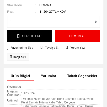
Stok Kodu
HPS-324
Fiyat
11.504,27 TL + KDV
SEPETE EKLE
HEMEN AL
Tavsiye Et
Yorum Yaz
Karşılaştır
Ürün Bilgisi
Yorumlar
Taksit Seçenekleri
Özellikler
Mağaza
: HPS-324
Ürün Kodu
: 66 cm x 76 cm Beyaz Altın Renk Besmele Fatiha Ayetel
Ürün Adı
Kürsi Esmaül Hüsna Kabe Tablo Çerçeve
: Kabartmalı Besmele Fatiha Ayetel Kürsi Esmaül Hüsna