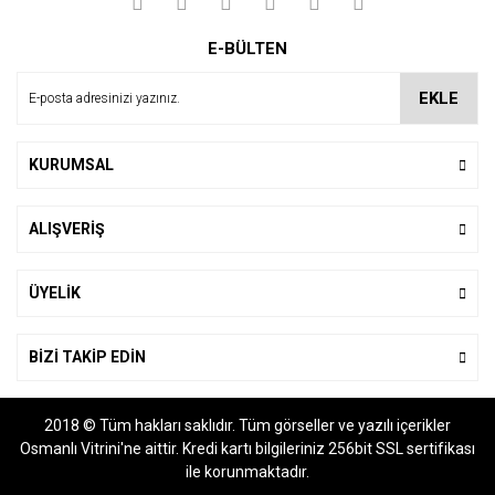
Yorum Yaz
Ürün resmi kalitesiz, bozuk veya görüntülenemiyor.
E-BÜLTEN
Ürün açıklamasında eksik bilgiler bulunuyor.
Ürün bilgilerinde hatalar bulunuyor.
EKLE
Ürün fiyatı diğer sitelerden daha pahalı.
Bu ürüne benzer farklı alternatifler olmalı.
KURUMSAL
ALIŞVERİŞ
Gönder
ÜYELİK
BİZİ TAKİP EDİN
2018 © Tüm hakları saklıdır. Tüm görseller ve yazılı içerikler
Osmanlı Vitrini'ne aittir. Kredi kartı bilgileriniz 256bit SSL sertifikası
ile korunmaktadır.