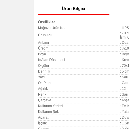
Ürün Bilgisi
Özellikler
Mağaza Ürün Kodu
: HP
: 70 
Ürün Adı
İsmi 
Anlamı
: Dua 
Üretim
: %10
Boya
: Bey
İç Alan Döşemesi
: Kre
Ölçüler
: 70x1
Derinlik
: 5 c
Yazı
: Sar
Ön Plan
: Caml
Ağırlık
: 12 -
Renk
: Sar
Çerçeve
: Ahş
Kullanım Yerleri
: Ev, 
Kullanım Şekli
: Yat
Aparat
: Duv
İşçilik
: 1.Sı