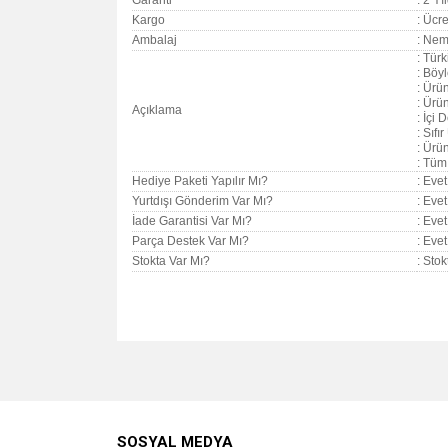
Garanti
:
2 Yıl
Kargo
: Ücre
Ambalaj
: Nem
: Tür
: Böy
: Ürün
: Ürü
Açıklama
: İçi 
: Sıfı
: Ürü
: Tüm
Hediye Paketi Yapılır Mı?
: Evet
Yurtdışı Gönderim Var Mı?
: Evet
İade Garantisi Var Mı?
: Evet
Parça Destek Var Mı?
: Evet
Stokta Var Mı?
: Sto
Bu ürünün fiyat bilgisi, resim, ürün açıklamalarında v
Görüş ve önerileriniz için teşekkür ederiz.
Ürün resmi kalitesiz, bozuk veya görüntülenemiyo
SOSYAL MEDYA
Ürün açıklamasında eksik bilgiler bulunuyor.