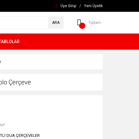
Üye Girişi
/
Yeni Üyelik
ARA
Toplam -
TABLOLAR
e
ablo Çerçeve
e!!
TLİ DUA ÇERÇEVELER