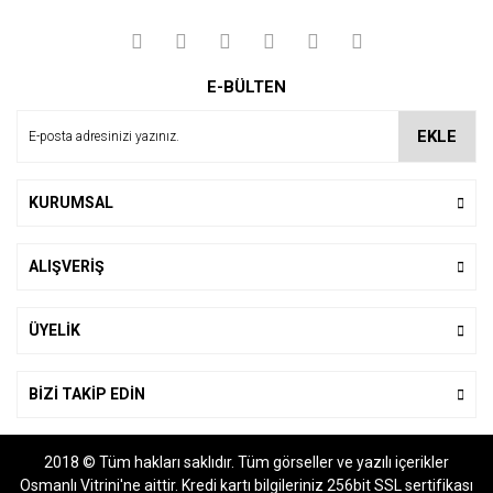
Görüş ve önerileriniz için teşekkür ederiz.
Yorum Yaz
Ürün resmi kalitesiz, bozuk veya görüntülenemiyor.
E-BÜLTEN
Ürün açıklamasında eksik bilgiler bulunuyor.
Ürün bilgilerinde hatalar bulunuyor.
EKLE
Ürün fiyatı diğer sitelerden daha pahalı.
Bu ürüne benzer farklı alternatifler olmalı.
KURUMSAL
ALIŞVERİŞ
Gönder
ÜYELİK
BİZİ TAKİP EDİN
2018 © Tüm hakları saklıdır. Tüm görseller ve yazılı içerikler
Osmanlı Vitrini'ne aittir. Kredi kartı bilgileriniz 256bit SSL sertifikası