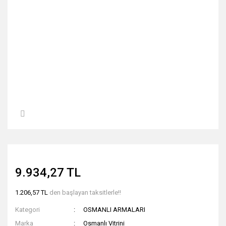
9.934,27 TL
1.206,57 TL
den başlayan taksitlerle!!
Kategori
OSMANLI ARMALARI
Marka
Osmanlı Vitrini