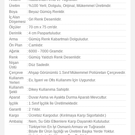
Üretim
: %100 Yerli, Dolgulu, Orijinal, Mükemmel Üretimdir.
Boya
: Beyaz Gümüş Renktir.
İç Alan
: Gri Renk Desenlidir.
Döşemesi
Ölçüler
: 70 cm x 75 cm'dir.
Derinlik
: 4 cm Paspartuludur.
Arma
: Gümüş Renk Kabartmalı Dolguludur.
Ön Plan
: Camlıdır.
Ağırlık
: 6000 - 7000 Gramdır.
Renk
: Gümüş Yaldızlı Renk Desenlidir.
Nişan
: Düz Sadedir.
Üstü
Çerçeve
: Ahşap Görünümlü 1.Sınıf Mükemmel Poliüretan Çerçevedir.
Kullanım
: Ev, İşyeri ve Ofis Kullanımı İçin Uygundur.
Yerleri
Kullanım
: Dikey Kullanıma Sahiptir.
Şekli
Aparat
: Duvar Asma ve Ayakta Durma Aparatı Mevcuttur.
İşçilik
: 1.Sınıf İşçilik İle Üretilmektedir.
Garanti
:
2 Yıldır.
Kargo
: Ücretsiz Kargodur. (Kırılmaya Karşı Sigortalıdır.)
Ambalaj
: Nem, Su Gibi Etkenlere Karşı Dayanıklı Kutuludur.
: Türkiye'nin En İyi Osmanlı Arması ve Tuğrasıdır.
: Böyle Bir Ürün İşçiliği ve Üretimi Başka Yerde Yoktur.