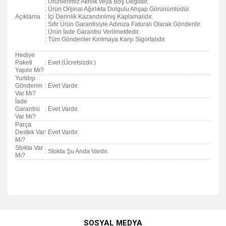
: Ürünlerimiz Akrilik veya Boş Değildir.
: Ürün Orijinal Ağırlıkta Dolgulu Ahşap Görünümlüdür.
Açıklama
: İçi Derinlik Kazandırılmış Kaplamalıdır.
: Sıfır Ürün Garantisiyle Adınıza Faturalı Olarak Gönderilir.
: Ürün İade Garantisi Verilmektedir.
: Tüm Gönderiler Kırılmaya Karşı Sigortalıdır.
Hediye
Paketi
: Evet (Ücretsizdir.)
Yapılır Mı?
Yurtdışı
Gönderim
: Evet Vardır.
Var Mı?
İade
Garantisi
: Evet Vardır.
Var Mı?
Parça
Destek Var
: Evet Vardır.
Mı?
Stokta Var
: Stokta Şu Anda Vardır.
Mı?
Bu ürünün fiyat bilgisi, resim, ürün açıklamalarında ve diğer
konularda yetersiz gördüğünüz noktaları öneri formunu
Bu ürüne ilk yorumu siz yapın!
kullanarak tarafımıza iletebilirsiniz.
SOSYAL MEDYA