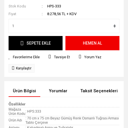
Stok Kodu
HPS-333
Fiyat
8.278,56 TL + KDV
SEPETE EKLE
HEMEN AL
Tavsiye Et
Yorum Yaz
Karşılaştır
Ürün Bilgisi
Yorumlar
Taksit Seçenekleri
Özellikler
Mağaza
: HPS:333
Ürün Kodu
: 70 cm x 75 cm Beyaz Gümüş Renk Osmanlı Tuğrası Arması
Ürün Adı
Tablo Çerçeve
Anlamı
: Kabartmalı Arma ve Tuğralıdır.