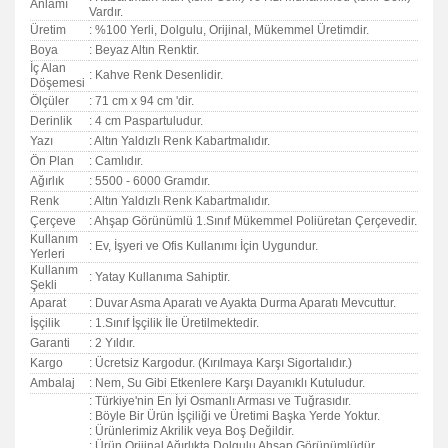
Anlamı
Vardır.
Üretim
: %100 Yerli, Dolgulu, Orijinal, Mükemmel Üretimdir.
Boya
: Beyaz Altın Renktir.
İç Alan
: Kahve Renk Desenlidir.
Döşemesi
Ölçüler
: 71 cm x 94 cm 'dir.
Derinlik
: 4 cm Paspartuludur.
Yazı
: Altın Yaldızlı Renk Kabartmalıdır.
Ön Plan
: Camlıdır.
Ağırlık
: 5500 - 6000 Gramdır.
Renk
: Altın Yaldızlı Renk Kabartmalıdır.
Çerçeve
: Ahşap Görünümlü 1.Sınıf Mükemmel Poliüretan Çerçevedir.
Kullanım
: Ev, İşyeri ve Ofis Kullanımı İçin Uygundur.
Yerleri
Kullanım
: Yatay Kullanıma Sahiptir.
Şekli
Aparat
: Duvar Asma Aparatı ve Ayakta Durma Aparatı Mevcuttur.
İşçilik
: 1.Sınıf İşçilik İle Üretilmektedir.
Garanti
:
2 Yıldır.
Kargo
: Ücretsiz Kargodur. (Kırılmaya Karşı Sigortalıdır.)
Ambalaj
: Nem, Su Gibi Etkenlere Karşı Dayanıklı Kutuludur.
: Türkiye'nin En İyi Osmanlı Arması ve Tuğrasıdır.
: Böyle Bir Ürün İşçiliği ve Üretimi Başka Yerde Yoktur.
: Ürünlerimiz Akrilik veya Boş Değildir.
: Ürün Orijinal Ağırlıkta Dolgulu Ahşap Görünümlüdür.