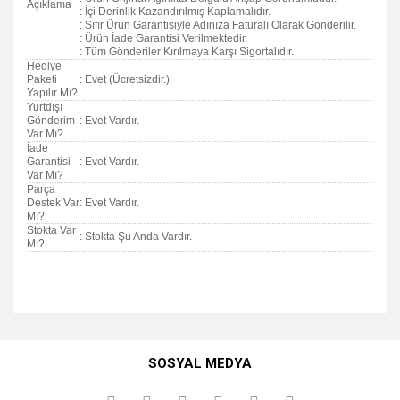
Açıklama
: İçi Derinlik Kazandırılmış Kaplamalıdır.
: Sıfır Ürün Garantisiyle Adınıza Faturalı Olarak Gönderilir.
: Ürün İade Garantisi Verilmektedir.
: Tüm Gönderiler Kırılmaya Karşı Sigortalıdır.
Hediye
Paketi
: Evet (Ücretsizdir.)
Yapılır Mı?
Yurtdışı
Gönderim
: Evet Vardır.
Var Mı?
İade
Garantisi
: Evet Vardır.
Var Mı?
Parça
Destek Var
: Evet Vardır.
Mı?
Stokta Var
: Stokta Şu Anda Vardır.
Mı?
Bu ürünün fiyat bilgisi, resim, ürün açıklamalarında ve diğer
konularda yetersiz gördüğünüz noktaları öneri formunu
Bu ürüne ilk yorumu siz yapın!
kullanarak tarafımıza iletebilirsiniz.
SOSYAL MEDYA
Görüş ve önerileriniz için teşekkür ederiz.