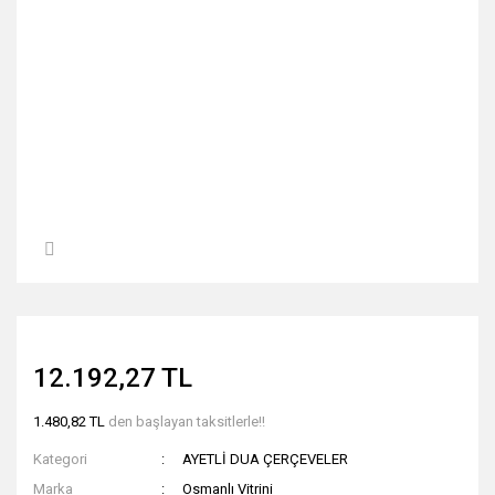
12.192,27 TL
1.480,82 TL
den başlayan taksitlerle!!
Kategori
AYETLİ DUA ÇERÇEVELER
Marka
Osmanlı Vitrini