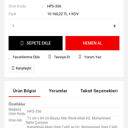
Stok Kodu
HPS-336
Fiyat
10.160,22 TL + KDV
SEPETE EKLE
HEMEN AL
Tavsiye Et
Yorum Yaz
Karşılaştır
Ürün Bilgisi
Yorumlar
Taksit Seçenekleri
Özellikler
Mağaza
: HPS-336
Ürün Kodu
: 71 cm x 94 cm Beyaz Altın Renk Allah Hz. Muhammed
Ürün Adı
Tablo Çerçeve
: Kabartmalı Allah (İsmi Celil) ve Hz. Muhammed (İsmi Celil)