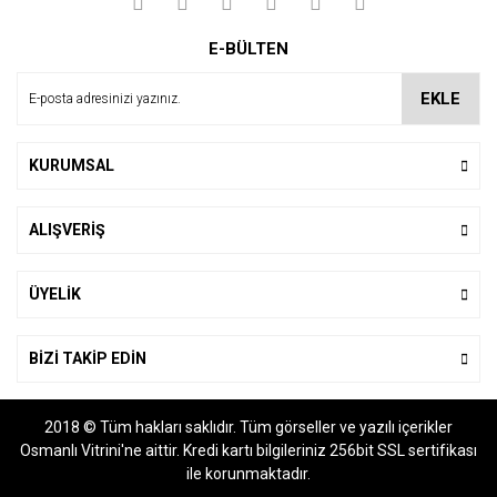
Yorum Yaz
Ürün resmi kalitesiz, bozuk veya görüntülenemiyor.
E-BÜLTEN
Ürün açıklamasında eksik bilgiler bulunuyor.
Ürün bilgilerinde hatalar bulunuyor.
EKLE
Ürün fiyatı diğer sitelerden daha pahalı.
Bu ürüne benzer farklı alternatifler olmalı.
KURUMSAL
ALIŞVERİŞ
Gönder
ÜYELİK
BİZİ TAKİP EDİN
2018 © Tüm hakları saklıdır. Tüm görseller ve yazılı içerikler
Osmanlı Vitrini'ne aittir. Kredi kartı bilgileriniz 256bit SSL sertifikası
ile korunmaktadır.