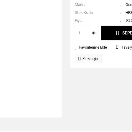
Marka
Osma
Stok Kodu
HPS
Fiyat
9.2
SEPE
Tavsiy
Karşılaştır