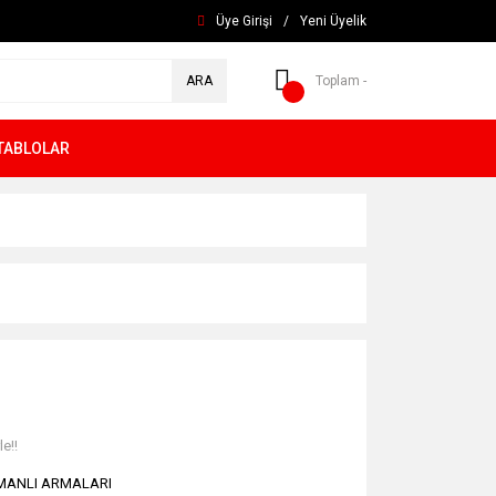
Üye Girişi
/
Yeni Üyelik
ARA
Toplam -
TABLOLAR
e!!
MANLI ARMALARI