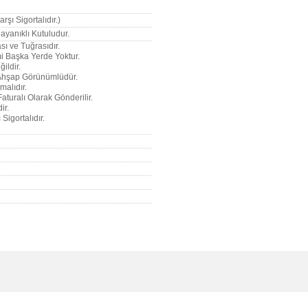
rşı Sigortalıdır.)
ayanıklı Kutuludur.
sı ve Tuğrasıdır.
imi Başka Yerde Yoktur.
ildir.
u Ahşap Görünümlüdür.
malıdır.
Faturalı Olarak Gönderilir.
ir.
Sigortalıdır.
e diğer konularda yetersiz gördüğünüz noktaları öneri formunu kullanarak tarafımı
Bu ürüne ilk yorumu siz yapın!
r.