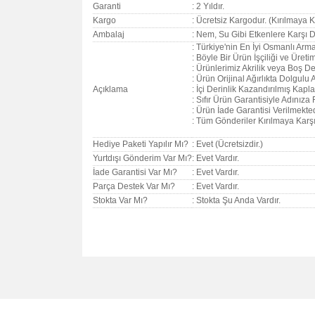
Garanti
:
2 Yıldır.
Kargo
: Ücretsiz Kargodur. (Kırılmaya Ka
Ambalaj
: Nem, Su Gibi Etkenlere Karşı D
: Türkiye'nin En İyi Osmanlı Arma
: Böyle Bir Ürün İşçiliği ve Üret
: Ürünlerimiz Akrilik veya Boş Değ
: Ürün Orijinal Ağırlıkta Dolgul
Açıklama
: İçi Derinlik Kazandırılmış Kapla
: Sıfır Ürün Garantisiyle Adınıza 
: Ürün İade Garantisi Verilmekted
: Tüm Gönderiler Kırılmaya Karşı 
Hediye Paketi Yapılır Mı?
: Evet (Ücretsizdir.)
Yurtdışı Gönderim Var Mı?
: Evet Vardır.
İade Garantisi Var Mı?
: Evet Vardır.
Parça Destek Var Mı?
: Evet Vardır.
Stokta Var Mı?
: Stokta Şu Anda Vardır.
Bu ürünün fiyat bilgisi, resim, ürün açıklamalarında v
Görüş ve önerileriniz için teşekkür ederiz.
Ürün resmi kalitesiz, bozuk veya görüntülenemiyo