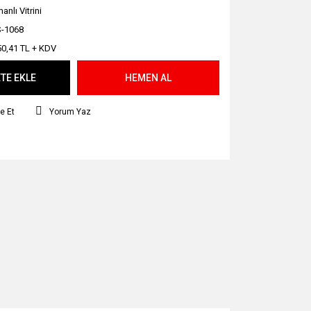
nlı Vitrini
-1068
50,41 TL + KDV
TE EKLE
HEMEN AL
e Et
Yorum Yaz