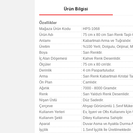
Ürün Bilgisi
Özellikler
Mağaza Ürün Kodu
: HPS-1068
Ürün Adı
: 75 cm x 80 cm Sarı Renk Taşl
Anlamı
: Kabartmalı Arma ve Tuğralıdır.
Üretim
: %100 Yerli, Dolgulu, Orijinal,
Boya
: Sarı Renktir.
İç Alan Döşemesi
: Kahve Renk Desenlidir.
Ölçüler
: 75 cm x 80 cm'dir.
Derinlik
: 4 cm Paspartuludur.
Arma
: Sarı Renk Kabartmalı Kristal Ta
Ön Plan
: Camlıdır.
Ağırlık
: 7000 - 8000 Gramdır.
Renk
: Sarı Yaldızlı Renk Desenlidir.
Nişan Üstü
: Düz Sadedir.
Çerçeve
: Ahşap Görünümlü 1.Sınıf Müke
Kullanım Yerleri
: Ev, İşyeri ve Ofis Kullanımı İçi
Kullanım Şekli
: Dikey Kullanıma Sahiptir.
Aparat
: Duvar Asma ve Ayakta Durma A
İşçilik
: 1.Sınıf İşçilik İle Üretilmektedir.