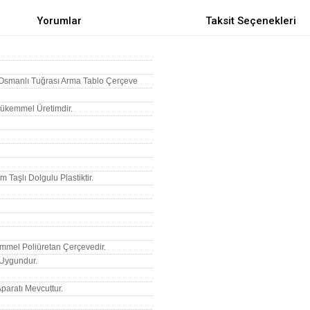
Yorumlar
Taksit Seçenekleri
ı Osmanlı Tuğrası Arma Tablo Çerçeve
 Mükemmel Üretimdir.
m Taşlı Dolgulu Plastiktir.
mmel Poliüretan Çerçevedir.
n Uygundur.
paratı Mevcuttur.