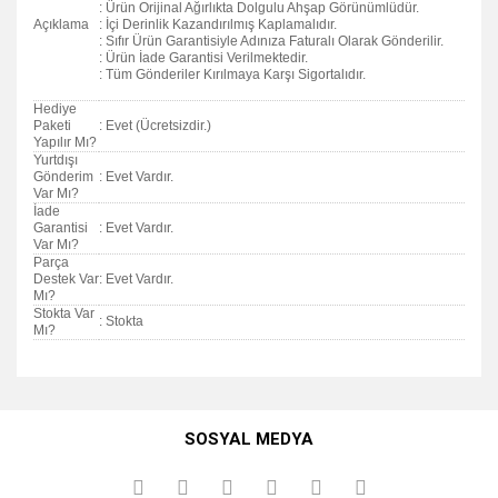
: Ürün Orijinal Ağırlıkta Dolgulu Ahşap Görünümlüdür.
Açıklama
: İçi Derinlik Kazandırılmış Kaplamalıdır.
: Sıfır Ürün Garantisiyle Adınıza Faturalı Olarak Gönderilir.
: Ürün İade Garantisi Verilmektedir.
: Tüm Gönderiler Kırılmaya Karşı Sigortalıdır.
Hediye
Paketi
: Evet (Ücretsizdir.)
Yapılır Mı?
Yurtdışı
Gönderim
: Evet Vardır.
Var Mı?
İade
Garantisi
: Evet Vardır.
Var Mı?
Parça
Destek Var
: Evet Vardır.
Mı?
Stokta Var
: Stokta
Mı?
Bu ürünün fiyat bilgisi, resim, ürün açıklamalarında ve diğer
konularda yetersiz gördüğünüz noktaları öneri formunu
Bu ürüne ilk yorumu siz yapın!
kullanarak tarafımıza iletebilirsiniz.
SOSYAL MEDYA
Görüş ve önerileriniz için teşekkür ederiz.
Yorum Yaz