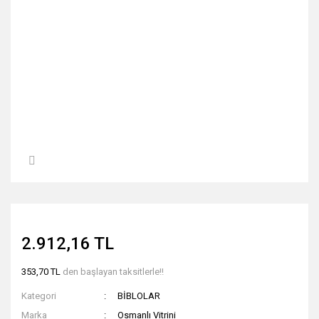
2.912,16 TL
353,70 TL
den başlayan taksitlerle!!
Kategori
BİBLOLAR
Marka
Osmanlı Vitrini