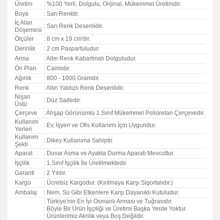
Üretim
: %100 Yerli, Dolgulu, Orijinal, Mükemmel Üretimdir.
Boya
: Sarı Renktir.
İç Alan
: Sarı Renk Desenlidir.
Döşemesi
Ölçüler
: 8 cm x 19 cm'dir.
Derinlik
: 2 cm Paspartuludur.
Arma
: Altın Renk Kabartmalı Dolguludur.
Ön Plan
: Camlıdır.
Ağırlık
: 800 - 1000 Gramdır.
Renk
: Altın Yaldızlı Renk Desenlidir.
Nişan
: Düz Sadedir.
Üstü
Çerçeve
: Ahşap Görünümlü 1.Sınıf Mükemmel Poliüretan Çerçevedir.
Kullanım
: Ev, İşyeri ve Ofis Kullanımı İçin Uygundur.
Yerleri
Kullanım
: Dikey Kullanıma Sahiptir.
Şekli
Aparat
: Duvar Asma ve Ayakta Durma Aparatı Mevcuttur.
İşçilik
: 1.Sınıf İşçilik İle Üretilmektedir.
Garanti
:
2 Yıldır.
Kargo
: Ücretsiz Kargodur. (Kırılmaya Karşı Sigortalıdır.)
Ambalaj
: Nem, Su Gibi Etkenlere Karşı Dayanıklı Kutuludur.
: Türkiye'nin En İyi Osmanlı Arması ve Tuğrasıdır.
: Böyle Bir Ürün İşçiliği ve Üretimi Başka Yerde Yoktur.
: Ürünlerimiz Akrilik veya Boş Değildir.