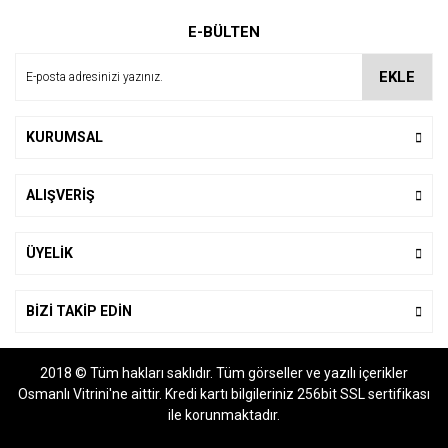
Ürün resmi kalitesiz, bozuk veya görüntülenemiyor.
E-BÜLTEN
Ürün açıklamasında eksik bilgiler bulunuyor.
Ürün bilgilerinde hatalar bulunuyor.
EKLE
Ürün fiyatı diğer sitelerden daha pahalı.
Bu ürüne benzer farklı alternatifler olmalı.
KURUMSAL
ALIŞVERİŞ
Gönder
ÜYELİK
BİZİ TAKİP EDİN
2018 © Tüm hakları saklıdır. Tüm görseller ve yazılı içerikler
Osmanlı Vitrini'ne aittir. Kredi kartı bilgileriniz 256bit SSL sertifikası
ile korunmaktadır.