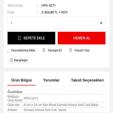
Stok Kodu
HPS-5271
Fiyat
2.426,80 TL + KDV
SEPETE EKLE
HEMEN AL
Tavsiye Et
Yorum Yaz
Karşılaştır
Ürün Bilgisi
Yorumlar
Taksit Seçenekleri
Özellikler
Mağaza
: HPS-5271
Ürün Kodu
Ürün Adı
: 8 cm x 19 cm Sarı Renk Esmaül Hüsna İsmi Celil Biblo
Anlamı
: Esmaül Hüsna İsmi Celi Vardır.