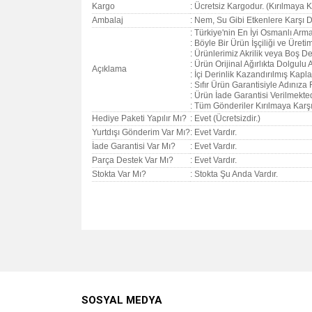
Kargo
: Ücretsiz Kargodur. (Kırılmaya Ka
Ambalaj
: Nem, Su Gibi Etkenlere Karşı D
: Türkiye'nin En İyi Osmanlı Arma
: Böyle Bir Ürün İşçiliği ve Üret
: Ürünlerimiz Akrilik veya Boş Değ
: Ürün Orijinal Ağırlıkta Dolgul
Açıklama
: İçi Derinlik Kazandırılmış Kapla
: Sıfır Ürün Garantisiyle Adınıza 
: Ürün İade Garantisi Verilmekted
: Tüm Gönderiler Kırılmaya Karşı 
Hediye Paketi Yapılır Mı?
: Evet (Ücretsizdir.)
Yurtdışı Gönderim Var Mı?
: Evet Vardır.
İade Garantisi Var Mı?
: Evet Vardır.
Parça Destek Var Mı?
: Evet Vardır.
Stokta Var Mı?
: Stokta Şu Anda Vardır.
Bu ürünün fiyat bilgisi, resim, ürün açıklamalarında v
Görüş ve önerileriniz için teşekkür ederiz.
Ürün resmi kalitesiz, bozuk veya görüntülenemiyo
SOSYAL MEDYA
Ürün açıklamasında eksik bilgiler bulunuyor.