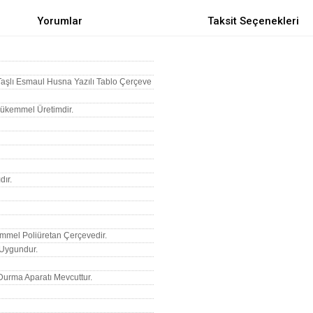
Yorumlar
Taksit Seçenekleri
Taşlı Esmaul Husna Yazılı Tablo Çerçeve
 Mükemmel Üretimdir.
ır.
mmel Poliüretan Çerçevedir.
n Uygundur.
Durma Aparatı Mevcuttur.