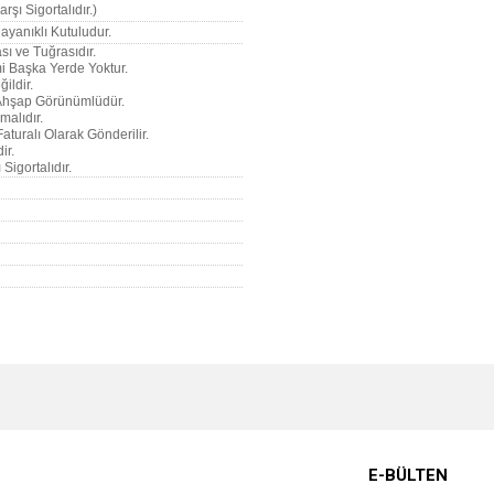
rşı Sigortalıdır.)
ayanıklı Kutuludur.
sı ve Tuğrasıdır.
imi Başka Yerde Yoktur.
ildir.
u Ahşap Görünümlüdür.
malıdır.
Faturalı Olarak Gönderilir.
ir.
Sigortalıdır.
e diğer konularda yetersiz gördüğünüz noktaları öneri formunu kullanarak tarafımı
Bu ürüne ilk yorumu siz yapın!
r.
Yorum Yaz
E-BÜLTEN