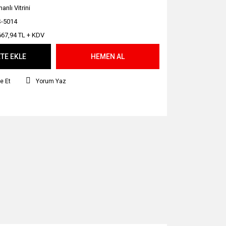
nlı Vitrini
-5014
667,94 TL + KDV
TE EKLE
HEMEN AL
e Et
Yorum Yaz