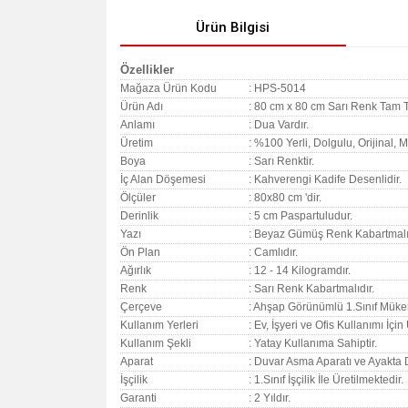
Ürün Bilgisi
Özellikler
Mağaza Ürün Kodu
: HPS-5014
Ürün Adı
: 80 cm x 80 cm Sarı Renk Tam 
Anlamı
: Dua Vardır.
Üretim
: %100 Yerli, Dolgulu, Orijinal,
Boya
: Sarı Renktir.
İç Alan Döşemesi
: Kahverengi Kadife Desenlidir.
Ölçüler
: 80x80 cm 'dir.
Derinlik
: 5 cm Paspartuludur.
Yazı
: Beyaz Gümüş Renk Kabartmalıd
Ön Plan
: Camlıdır.
Ağırlık
: 12 - 14 Kilogramdır.
Renk
: Sarı Renk Kabartmalıdır.
Çerçeve
: Ahşap Görünümlü 1.Sınıf Müke
Kullanım Yerleri
: Ev, İşyeri ve Ofis Kullanımı İçi
Kullanım Şekli
: Yatay Kullanıma Sahiptir.
Aparat
: Duvar Asma Aparatı ve Ayakta 
İşçilik
: 1.Sınıf İşçilik İle Üretilmektedir.
Garanti
:
2 Yıldır.