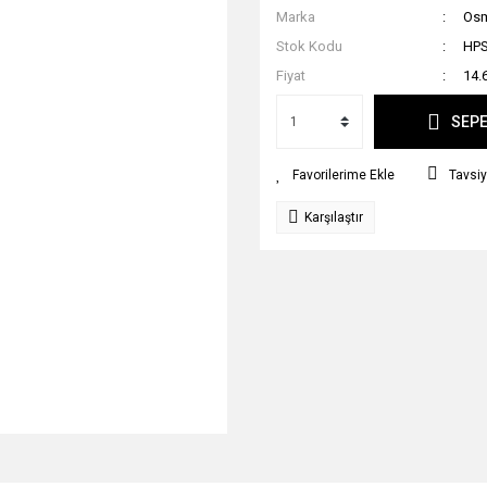
Marka
Osma
Stok Kodu
HPS
Fiyat
14.
SEPE
Tavsiy
Karşılaştır