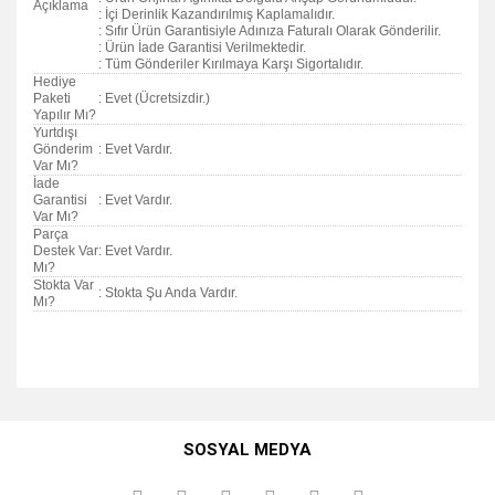
Açıklama
: İçi Derinlik Kazandırılmış Kaplamalıdır.
: Sıfır Ürün Garantisiyle Adınıza Faturalı Olarak Gönderilir.
: Ürün İade Garantisi Verilmektedir.
: Tüm Gönderiler Kırılmaya Karşı Sigortalıdır.
Hediye
Paketi
: Evet (Ücretsizdir.)
Yapılır Mı?
Yurtdışı
Gönderim
: Evet Vardır.
Var Mı?
İade
Garantisi
: Evet Vardır.
Var Mı?
Parça
Destek Var
: Evet Vardır.
Mı?
Stokta Var
: Stokta Şu Anda Vardır.
Mı?
Bu ürünün fiyat bilgisi, resim, ürün açıklamalarında ve diğer
konularda yetersiz gördüğünüz noktaları öneri formunu
Bu ürüne ilk yorumu siz yapın!
kullanarak tarafımıza iletebilirsiniz.
SOSYAL MEDYA
Görüş ve önerileriniz için teşekkür ederiz.