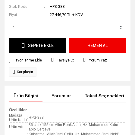
Stok Kodu
HPS-388
Fiyat
27.446,70 TL + KDV
SEPETE EKLE
HEMEN AL
Tavsiye Et
Yorum Yaz
Karşılaştır
Ürün Bilgisi
Yorumlar
Taksit Seçenekleri
Özellikler
Mağaza
: HPS-388
Ürün Kodu
: 86 cm x 155 cm Altın Renk Allah, Hz. Muhammed Kabe
Ürün Adı
Tablo Çerçeve
: Kabartmalı Allah(İsmi Celil), Hz. Muhammed (İsmi Nebi),