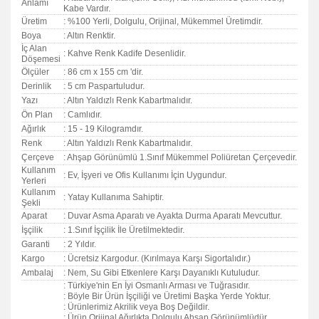
Anlamı
Kabe Vardır.
Üretim
: %100 Yerli, Dolgulu, Orijinal, Mükemmel Üretimdir.
Boya
: Altın Renktir.
İç Alan
: Kahve Renk Kadife Desenlidir.
Döşemesi
Ölçüler
: 86 cm x 155 cm 'dir.
Derinlik
: 5 cm Paspartuludur.
Yazı
: Altın Yaldızlı Renk Kabartmalıdır.
Ön Plan
: Camlıdır.
Ağırlık
: 15 - 19 Kilogramdır.
Renk
: Altın Yaldızlı Renk Kabartmalıdır.
Çerçeve
: Ahşap Görünümlü 1.Sınıf Mükemmel Poliüretan Çerçevedir.
Kullanım
: Ev, İşyeri ve Ofis Kullanımı İçin Uygundur.
Yerleri
Kullanım
: Yatay Kullanıma Sahiptir.
Şekli
Aparat
: Duvar Asma Aparatı ve Ayakta Durma Aparatı Mevcuttur.
İşçilik
: 1.Sınıf İşçilik İle Üretilmektedir.
Garanti
:
2 Yıldır.
Kargo
: Ücretsiz Kargodur. (Kırılmaya Karşı Sigortalıdır.)
Ambalaj
: Nem, Su Gibi Etkenlere Karşı Dayanıklı Kutuludur.
: Türkiye'nin En İyi Osmanlı Arması ve Tuğrasıdır.
: Böyle Bir Ürün İşçiliği ve Üretimi Başka Yerde Yoktur.
: Ürünlerimiz Akrilik veya Boş Değildir.
: Ürün Orijinal Ağırlıkta Dolgulu Ahşap Görünümlüdür.