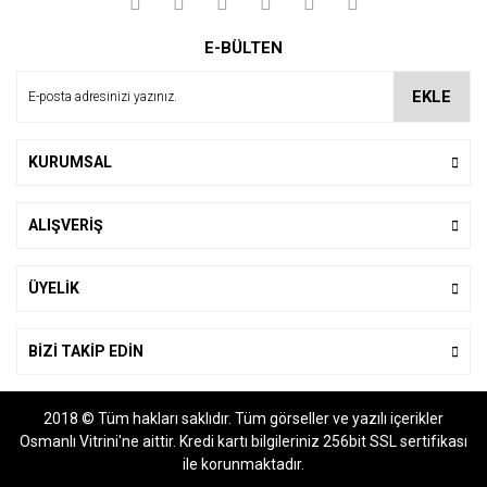
Yorum Yaz
Ürün resmi kalitesiz, bozuk veya görüntülenemiyor.
E-BÜLTEN
Ürün açıklamasında eksik bilgiler bulunuyor.
Ürün bilgilerinde hatalar bulunuyor.
EKLE
Ürün fiyatı diğer sitelerden daha pahalı.
Bu ürüne benzer farklı alternatifler olmalı.
KURUMSAL
ALIŞVERİŞ
Gönder
ÜYELİK
BİZİ TAKİP EDİN
2018 © Tüm hakları saklıdır. Tüm görseller ve yazılı içerikler
Osmanlı Vitrini'ne aittir. Kredi kartı bilgileriniz 256bit SSL sertifikası
ile korunmaktadır.