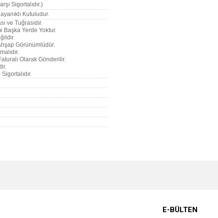
rşı Sigortalıdır.)
ayanıklı Kutuludur.
sı ve Tuğrasıdır.
imi Başka Yerde Yoktur.
ildir.
u Ahşap Görünümlüdür.
malıdır.
Faturalı Olarak Gönderilir.
ir.
Sigortalıdır.
e diğer konularda yetersiz gördüğünüz noktaları öneri formunu kullanarak tarafımı
Bu ürüne ilk yorumu siz yapın!
r.
Yorum Yaz
E-BÜLTEN