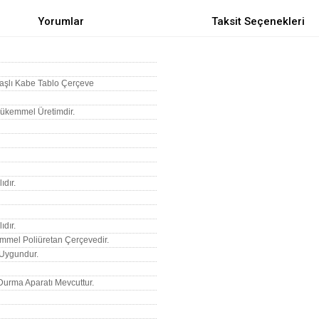
Yorumlar
Taksit Seçenekleri
aşlı Kabe Tablo Çerçeve
 Mükemmel Üretimdir.
ıdır.
ıdır.
mmel Poliüretan Çerçevedir.
n Uygundur.
Durma Aparatı Mevcuttur.