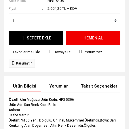
Stok Kodu
HPS-5306
Fiyat
2.654,25 TL + KDV
SEPETE EKLE
HEMEN AL
Tavsiye Et
Yorum Yaz
Karşılaştır
Ürün Bilgisi
Yorumlar
Taksit Seçenekleri
Özellikler
Mağaza Ürün Kodu: HPS-5306
Ürün Adı: Sarı Renk Kabe Biblo
Anlamı
: Kabe Vardır.
Üretim: %100 Yerli, Dolgulu, Orijinal, Mükemmel Üretimdir.Boya: Sarı
Renktir.İç Alan Döşemesi: Altın Renk Desenlidir.Ölçüler: