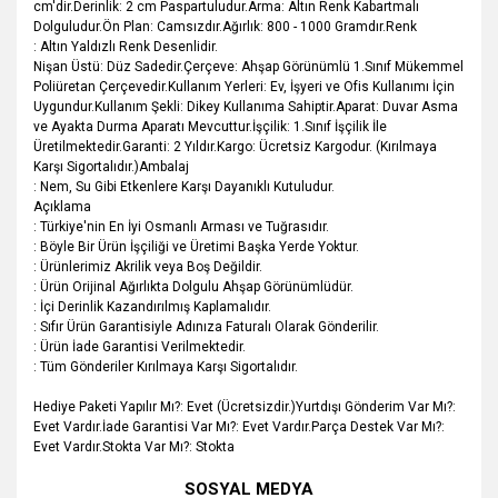
cm'dir.Derinlik: 2 cm Paspartuludur.Arma: Altın Renk Kabartmalı
Dolguludur.Ön Plan: Camsızdır.Ağırlık: 800 - 1000 Gramdır.Renk
: Altın Yaldızlı Renk Desenlidir.
Nişan Üstü: Düz Sadedir.Çerçeve: Ahşap Görünümlü 1.Sınıf Mükemmel
Poliüretan Çerçevedir.Kullanım Yerleri: Ev, İşyeri ve Ofis Kullanımı İçin
Uygundur.Kullanım Şekli: Dikey Kullanıma Sahiptir.Aparat: Duvar Asma
ve Ayakta Durma Aparatı Mevcuttur.İşçilik: 1.Sınıf İşçilik İle
Üretilmektedir.Garanti:
2 Yıldır.
Kargo: Ücretsiz Kargodur. (Kırılmaya
Karşı Sigortalıdır.)Ambalaj
: Nem, Su Gibi Etkenlere Karşı Dayanıklı Kutuludur.
Açıklama
: Türkiye'nin En İyi Osmanlı Arması ve Tuğrasıdır.
: Böyle Bir Ürün İşçiliği ve Üretimi Başka Yerde Yoktur.
: Ürünlerimiz Akrilik veya Boş Değildir.
: Ürün Orijinal Ağırlıkta Dolgulu Ahşap Görünümlüdür.
: İçi Derinlik Kazandırılmış Kaplamalıdır.
: Sıfır Ürün Garantisiyle Adınıza Faturalı Olarak Gönderilir.
: Ürün İade Garantisi Verilmektedir.
: Tüm Gönderiler Kırılmaya Karşı Sigortalıdır.
Hediye Paketi Yapılır Mı?: Evet (Ücretsizdir.)Yurtdışı Gönderim Var Mı?:
Evet Vardır.İade Garantisi Var Mı?: Evet Vardır.Parça Destek Var Mı?:
Evet Vardır.Stokta Var Mı?: Stokta
Bu ürünün fiyat bilgisi, resim, ürün açıklamalarında ve diğer
SOSYAL MEDYA