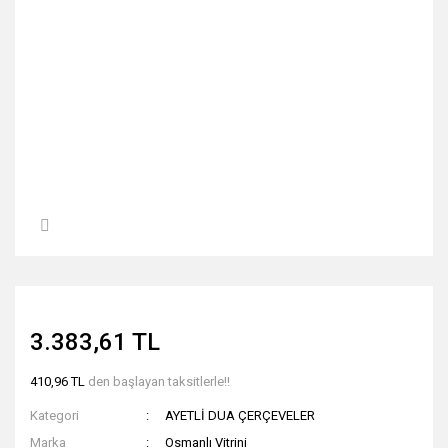
3.383,61 TL
410,96 TL
den başlayan taksitlerle!!
Kategori
AYETLİ DUA ÇERÇEVELER
Marka
Osmanlı Vitrini