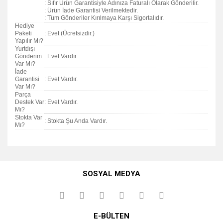
: Sıfır Ürün Garantisiyle Adınıza Faturalı Olarak Gönderilir.
: Ürün İade Garantisi Verilmektedir.
: Tüm Gönderiler Kırılmaya Karşı Sigortalıdır.
Hediye
Paketi
: Evet (Ücretsizdir.)
Yapılır Mı?
Yurtdışı
Gönderim
: Evet Vardır.
Var Mı?
İade
Garantisi
: Evet Vardır.
Var Mı?
Parça
Destek Var
: Evet Vardır.
Mı?
Stokta Var
: Stokta Şu Anda Vardır.
Mı?
Bu ürünün fiyat bilgisi, resim, ürün açıklamalarında ve diğer
konularda yetersiz gördüğünüz noktaları öneri formunu
Bu ürüne ilk yorumu siz yapın!
kullanarak tarafımıza iletebilirsiniz.
SOSYAL MEDYA
Görüş ve önerileriniz için teşekkür ederiz.
Yorum Yaz
Ürün resmi kalitesiz, bozuk veya görüntülenemiyor.
E-BÜLTEN
Ürün açıklamasında eksik bilgiler bulunuyor.