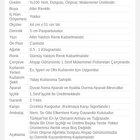
Üretim
: %100 Yerli, Dolgulu, Orijinal, Mükemmel Üretimdir.
Boya
: Altın Renktir.
İç Alan
: Yoktur.
Döşemesi
Ölçüler
: 44 cm x 51 cm 'dir.
Derinlik
: 5 cm Paspartuludur.
Yazı
: Altın Yaldızlı Renk Kabartmalıdır.
Ön Plan
: Camlıdır.
Ağırlık
: 0.5 - 1 Kilogramdır.
Renk
: Gümüş Yaldızlı Renk Kabartmalıdır.
Çerçeve
: Ahşap Görünümlü 1.Sınıf Mükemmel Poliüretan Çerçevedir.
Kullanım
: Ev, İşyeri ve Ofis Kullanımı İçin Uygundur.
Yerleri
Kullanım
: Yatay Kullanıma Sahiptir.
Şekli
Aparat
: Duvar Asma Aparatı ve Ayakta Durma Aparatı Mevcuttur.
İşçilik
: 1.Sınıf İşçilik İle Üretilmektedir.
Garanti
:
2 Yıldır.
Kargo
: Ücretsiz Kargodur. (Kırılmaya Karşı Sigortalıdır.)
Ambalaj
: Nem, Su Gibi Etkenlere Karşı Dayanıklı Kutuludur.
: Türkiye'nin En İyi Osmanlı Arması ve Tuğrasıdır.
: Böyle Bir Ürün İşçiliği ve Üretimi Başka Yerde Yoktur.
: Ürünlerimiz Akrilik veya Boş Değildir.
: Ürün Orijinal Ağırlıkta Dolgulu Ahşap Görünümlüdür.
Açıklama
: İçi Derinlik Kazandırılmış Kaplamalıdır.