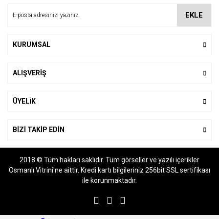
Ürün bilgilerinde hatalar bulunuyor.
EKLE
Ürün fiyatı diğer sitelerden daha pahalı.
Bu ürüne benzer farklı alternatifler olmalı.
KURUMSAL
ALIŞVERİŞ
Gönder
ÜYELİK
BİZİ TAKİP EDİN
2018 © Tüm hakları saklıdır. Tüm görseller ve yazılı içerikler
Osmanlı Vitrini'ne aittir. Kredi kartı bilgileriniz 256bit SSL sertifikası
ile korunmaktadır.