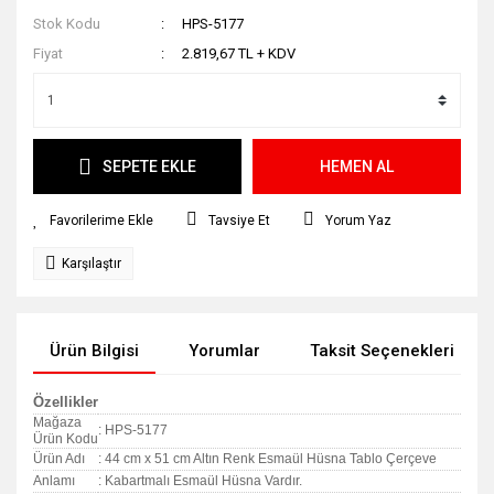
Stok Kodu
HPS-5177
Fiyat
2.819,67 TL + KDV
SEPETE EKLE
HEMEN AL
Tavsiye Et
Yorum Yaz
Karşılaştır
Ürün Bilgisi
Yorumlar
Taksit Seçenekleri
Özellikler
Mağaza
: HPS-5177
Ürün Kodu
Ürün Adı
: 44 cm x 51 cm Altın Renk Esmaül Hüsna Tablo Çerçeve
Anlamı
: Kabartmalı Esmaül Hüsna Vardır.